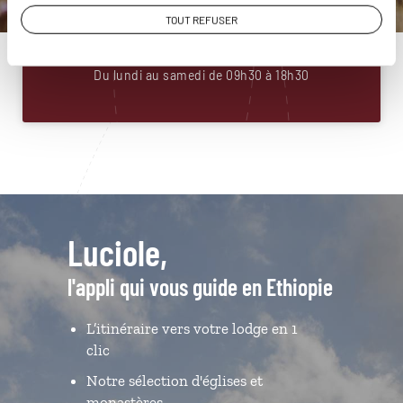
01 86 95 65 19
TOUT REFUSER
Du lundi au samedi de 09h30 à 18h30
Luciole,
l'appli qui vous guide en Ethiopie
L’itinéraire vers votre lodge en 1
clic
Notre sélection d'églises et
monastères