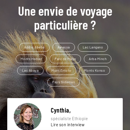
Une envie de voyage
particulière ?
Addis Abeba
Awassa
Lac Langano
Monts Hamer
Parc de Mago
Arba Minch
Lac Abaya
Mont Entoto
Monts Konso
Pays Sidaman
Cynthia,
spécialiste Ethiopie
Lire son interview