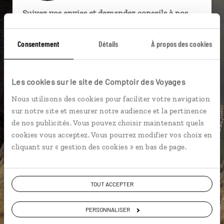
Suivez vos envies et demandez conseils à nos
spécialistes
Consentement
Détails
À propos des cookies
Ils sauront organiser votre itinéraire au plus
près de vos envies et de la réalité du pays.
Échangez en face à face ou depuis nos studios
Les cookies sur le site de Comptoir des Voyages
connectés en agence, mais aussi par email ou
Nous utilisons des cookies pour faciliter votre navigation
téléphone.
sur notre site et mesurer notre audience et la pertinence
Vous gardez le même interlocuteur avant,
de nos publicités. Vous pouvez choisir maintenant quels
pendant et après votre voyage.
cookies vous acceptez. Vous pourrez modifier vos choix en
cliquant sur « gestion des cookies » en bas de page.
DEMANDER UN DEVIS
TOUT ACCEPTER
ou
PERSONNALISER
Construisez votre voyage avec un spécialiste Ethiopie