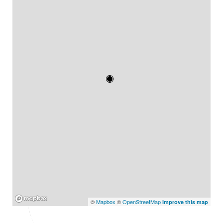
Mapbox
©
Mapbox
©
OpenStreetMap
Improve this map