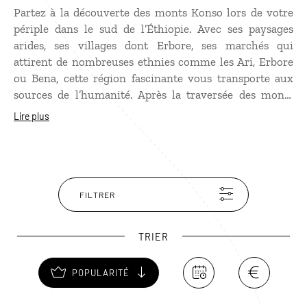
Partez à la découverte des monts Konso lors de votre
périple dans le sud de l’Éthiopie. Avec ses paysages
arides, ses villages dont Erbore, ses marchés qui
attirent de nombreuses ethnies comme les Ari, Erbore
ou Bena, cette région fascinante vous transporte aux
sources de l’humanité. Après la traversée des monts
Konso, vous pourrez reprendre la piste qui mène à Arba
Lire plus
Minch et poursuivre votre voyage par la découverte de
la vallée du Grand Rift. Un parcours hors des sentiers
battus au cœur de l’Afrique de l’Est.
FILTRER
TRIER
POPULARITÉ