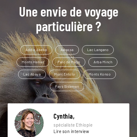
Une envie de voyage
particulière ?
Addis Abeba
Awassa
Lac Langano
Monts Hamer
Parc de Mago
Arba Minch
Lac Abaya
Mont Entoto
Monts Konso
Pays Sidaman
Cynthia,
spécialiste Ethiopie
Lire son interview