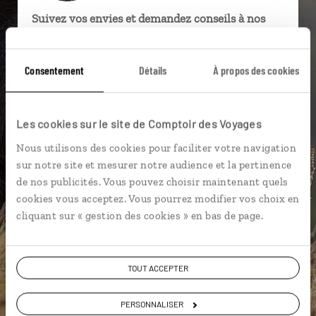
Suivez vos envies et demandez conseils à nos
spécialistes
Ils sauront organiser votre itinéraire au plus
Consentement
Détails
À propos des cookies
près de vos envies et de la réalité du pays.
Échangez en face à face ou depuis nos studios
Les cookies sur le site de Comptoir des Voyages
connectés en agence, mais aussi par email ou
téléphone.
Nous utilisons des cookies pour faciliter votre navigation
Vous gardez le même interlocuteur avant,
sur notre site et mesurer notre audience et la pertinence
pendant et après votre voyage.
de nos publicités. Vous pouvez choisir maintenant quels
cookies vous acceptez. Vous pourrez modifier vos choix en
cliquant sur « gestion des cookies » en bas de page.
DEMANDER UN DEVIS
TOUT ACCEPTER
ou
PERSONNALISER
Construisez votre voyage avec un spécialiste Ethiopie