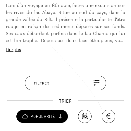
Lors d’un voyage en Éthiopie, faites une excursion sur
les rives du lac Abaya. Situé au sud du pays, dans la
grande vallée du Rift, il présente la particularité d’être
rouge en raison des sédiments déposés sur ses fonds.
Ses eaux débordent parfois dans le lac Chamo qui lui
est limitrophe. Depuis ces deux lacs éthiopiens, vous
pourrez débuter un safari dans le parc national
Lire plus
d’Echisar. À vous l’observation des zèbres, dik-diks et les
centaines d’espèces d’oiseaux.
FILTRER
TRIER
POPULARITÉ