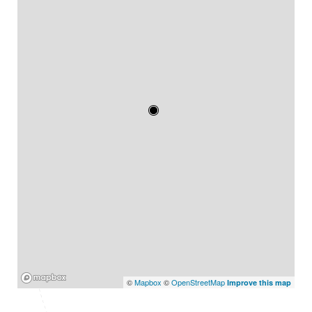
Mapbox
©
Mapbox
©
OpenStreetMap
Improve this map