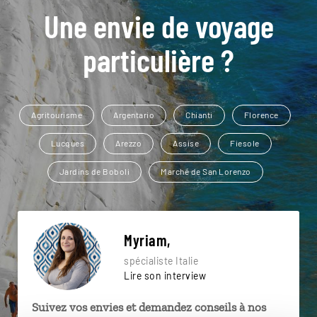
Une envie de voyage
particulière ?
Agritourisme
Argentario
Chianti
Florence
Lucques
Arezzo
Assise
Fiesole
Jardins de Boboli
Marché de San Lorenzo
Myriam,
spécialiste Italie
Lire son interview
Suivez vos envies et demandez conseils à nos