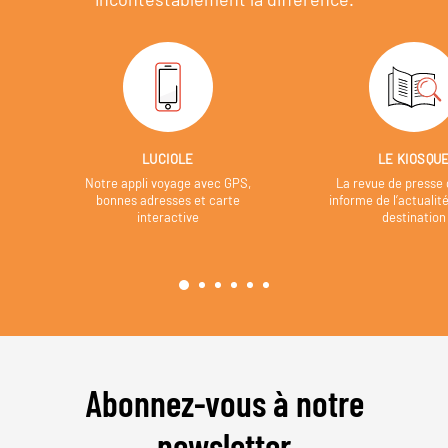
LUCIOLE
LE KIOSQU
Notre appli voyage avec GPS,
La revue de presse 
bonnes adresses et carte
informe de l’actualit
interactive
destination
Abonnez-vous à notre
newsletter