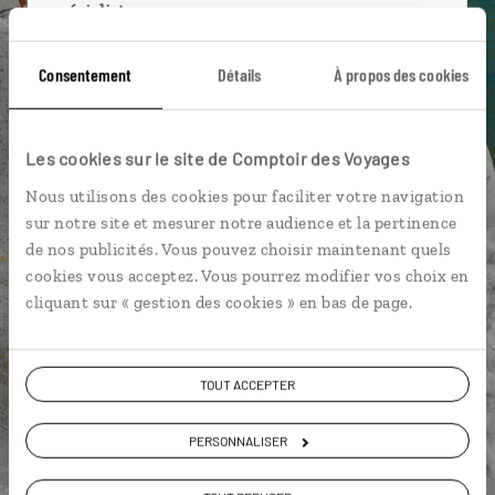
spécialistes
Ils sauront organiser votre itinéraire au plus
Consentement
Détails
À propos des cookies
près de vos envies et de la réalité du pays.
Échangez en face à face ou depuis nos studios
connectés en agence, mais aussi par email ou
Les cookies sur le site de Comptoir des Voyages
téléphone.
Nous utilisons des cookies pour faciliter votre navigation
Vous gardez le même interlocuteur avant,
sur notre site et mesurer notre audience et la pertinence
pendant et après votre voyage.
de nos publicités. Vous pouvez choisir maintenant quels
cookies vous acceptez. Vous pourrez modifier vos choix en
cliquant sur « gestion des cookies » en bas de page.
DEMANDER UN DEVIS
TOUT ACCEPTER
ou
Construisez votre voyage avec un spécialiste Italie
PERSONNALISER
01 85 08 22 97