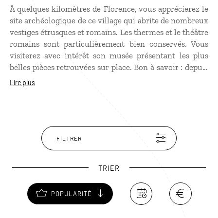
À quelques kilomètres de Florence, vous apprécierez le
site archéologique de ce village qui abrite de nombreux
vestiges étrusques et romains. Les thermes et le théâtre
romains sont particulièrement bien conservés. Vous
visiterez avec intérêt son musée présentant les plus
belles pièces retrouvées sur place. Bon à savoir : depuis
la place principale de Fiesole, vous avez un panorama
Lire plus
complet de Florence ! Pour une nuit romantique à
Fiesole, optez pour une chambre dans l'ancien
monastère franciscain. Au sommet d'une colline, vous
aurez une vue plongeante sur la vallée de l'Arno.
FILTRER
TRIER
POPULARITÉ