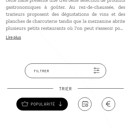
cette halle présente une très belle sélection de produits
gastronomiques à goûter. Au rez-de-chaussée, des
traiteurs proposent des dégustations de vins et des
planches de charcuterie tandis que la mezzanine abrite
plusieurs petits restaurants où l'on peut s'asseoir pour
déguster toutes sortes de spécialités locales,
Lire plus
notamment à base de champignons, la grande passion
des Toscans !
FILTRER
TRIER
POPULARITÉ