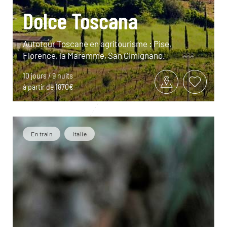
Dolce Toscana
Autotour Toscane en agritourisme : Pise,
Florence, la Maremme, San Gimignano.
10 jours / 9 nuits
à partir de 1870€
En train
Italie