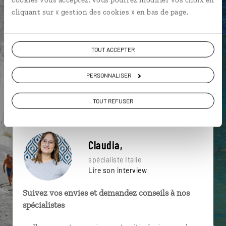
cliquant sur « gestion des cookies » en bas de page.
Agritourisme
Argentario
Chianti
TOUT ACCEPTER
Basilique St Pierre
Florence
Forums impériaux
PERSONNALISER
Mer Méditerranée
Toscane
Galerie des Offices
Arezzo
TOUT REFUSER
Claudia,
spécialiste Italie
Lire son interview
Suivez vos envies et demandez conseils à nos
spécialistes