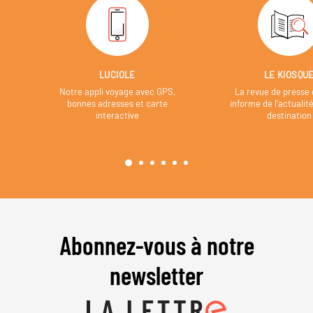
LUCIOLE
LE KIOSQU
Notre appli voyage avec GPS,
La revue de presse 
bonnes adresses et carte
informe de l’actualit
interactive
destination
Abonnez-vous à notre
newsletter