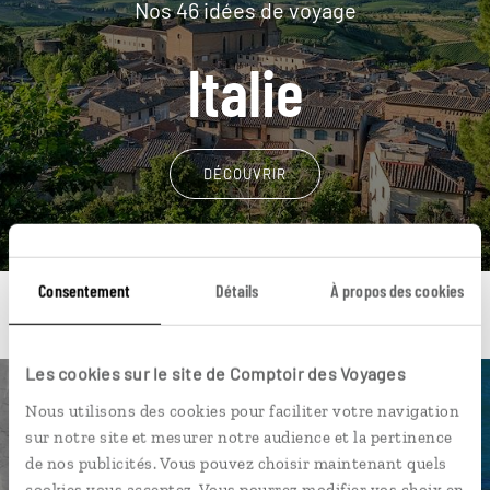
Nos 46 idées de voyage
Italie
DÉCOUVRIR
Consentement
Détails
À propos des cookies
Les cookies sur le site de Comptoir des Voyages
Une envie de voyage
Nous utilisons des cookies pour faciliter votre navigation
sur notre site et mesurer notre audience et la pertinence
particulière ?
de nos publicités. Vous pouvez choisir maintenant quels
cookies vous acceptez. Vous pourrez modifier vos choix en