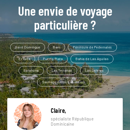
Une envie de voyage
particulière ?
Saint Domingue
Bani
Péninsule de Pedernales
El Valle
Puerto Plata
Bahia de Las Aguilas
Barahona
Las Terrenas
Las Galeras
Santiago de los Caballeros
Claire,
spécialiste République
Dominicaine