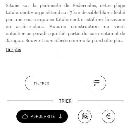
Située sur la péninsule de Pedernales, cette plage
totalement vierge s’étend sur 7 km de sable blanc, léché
par une eau turquoise totalement cristalline, la savane
en arrière-plan… Aucune construction ne vient
entacher ce paradis qui fait partie du parc national de
Jaragua. Souvent considérée comme la plus belle plage
de République Dominicaine, Bahia de Las Aguilas est un
Lire plus
site de ponte pour les tortues. La plage est aussi réputée
pour ses récifs coralliens visibles à l’œil nu. Bahia de
Las Aguilas est accessible par la mer ou par une piste
mal carrossée, que l’on peut faire à pied ou en
motoconcho
, les motos taxis locaux.
FILTRER
TRIER
POPULARITÉ