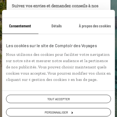
Suivez vos envies et demandez conseils à nos
spécialistes
Ils sauront organiser votre itinéraire au plus
Consentement
Détails
À propos des cookies
près de vos envies et de la réalité du pays.
Échangez en face à face ou depuis nos studios
connectés en agence, mais aussi par email ou
Les cookies sur le site de Comptoir des Voyages
téléphone.
Nous utilisons des cookies pour faciliter votre navigation
Vous gardez le même interlocuteur avant,
sur notre site et mesurer notre audience et la pertinence
pendant et après votre voyage.
de nos publicités. Vous pouvez choisir maintenant quels
cookies vous acceptez. Vous pourrez modifier vos choix en
cliquant sur « gestion des cookies » en bas de page.
DEMANDER UN DEVIS
TOUT ACCEPTER
ou
PERSONNALISER
Construisez votre voyage avec un spécialiste