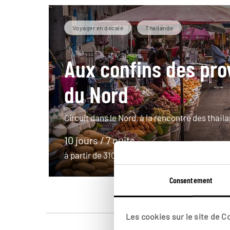
Voyager en décalé
Thaïlande
Aux confins des pro
du Nord
Circuit dans le Nord, à la rencontre des thaïl
10 jours / 7 nuits
à partir de 3100€
Consentement
Les cookies sur le site de 