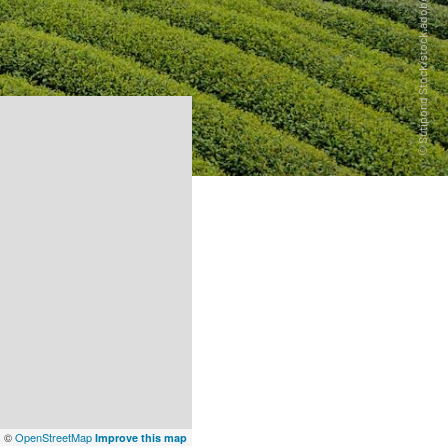
x
©
OpenStreetMap
Improve this map