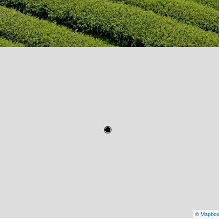
©
Mapbo