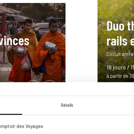
Duo th
vinces
rails 
Circuit entre
18 jours / 1
andais.
à partir de 
Détails
Comptoir des Voyages