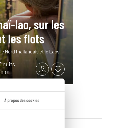
aï-lao, sur les
et les flots
 le Nord thailandais et le Laos.
5 nuits
3800€
À propos des cookies