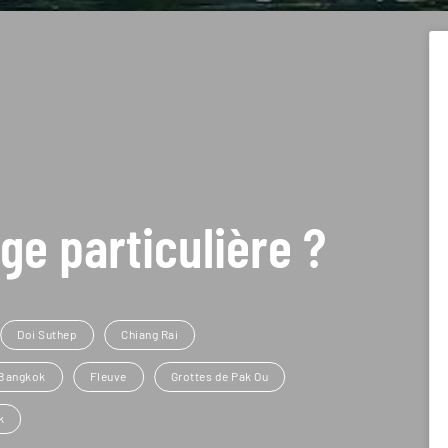
ge particulière ?
Doi Suthep
Chiang Rai
Bangkok
Fleuve
Grottes de Pak Ou
k