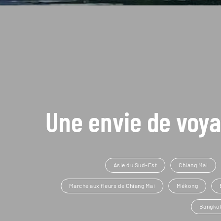
Une envie de voya
Asie du Sud-Est
Chiang Mai
Marché aux fleurs de Chiang Mai
Mékong
Bangko