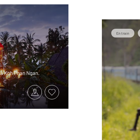
En train
 à Koh Phan Ngan.