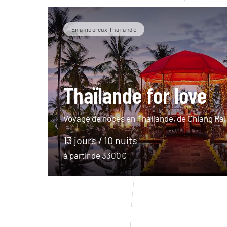
En amoureux Thaïlande
Thaïlande for love
Voyage de noces en Thailande, de Chiang Rai
13 jours / 10 nuits
à partir de 3300€