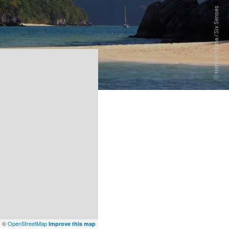
x
©
OpenStreetMap
Improve this map