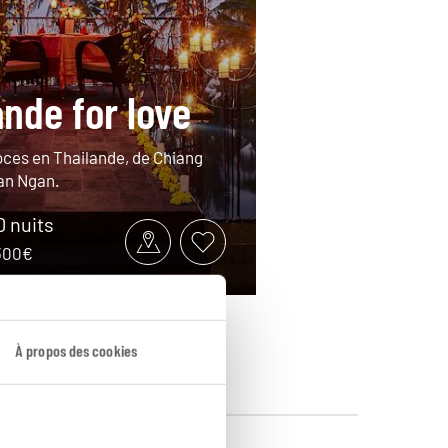
ande for love
ces en Thailande, de Chiang
an Ngan.
10 nuits
3300€
À propos des cookies