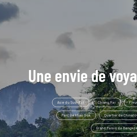
Une envie de voya
Asie du Sud-Est
Chiang Mai
Fleu
Parc de Khao Sok
Quartier de Chinat
Grand Palais de Bangko