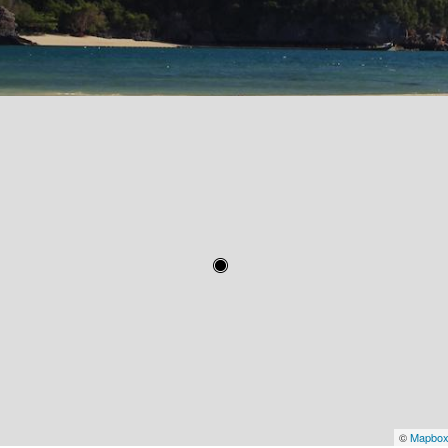
©
Mapbo