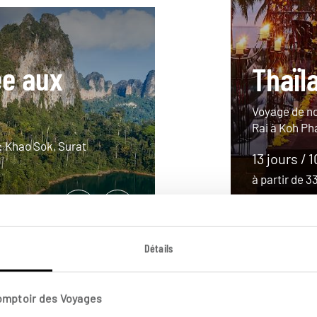
ée aux
Thaïl
Voyage de no
Rai à Koh Ph
: Khao Sok, Surat
13 jours / 
à partir de 
Détails
Comptoir des Voyages