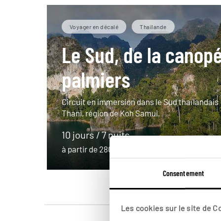
Voyager en décalé
Thaïlande
Le Sud, de la canop
palmiers
Circuit en immersion dans le Sud thaïlandais 
Thani, région de Koh Samui.
10 jours / 7 nuits
à partir de 2800€
Consentement
Les cookies sur le site de 