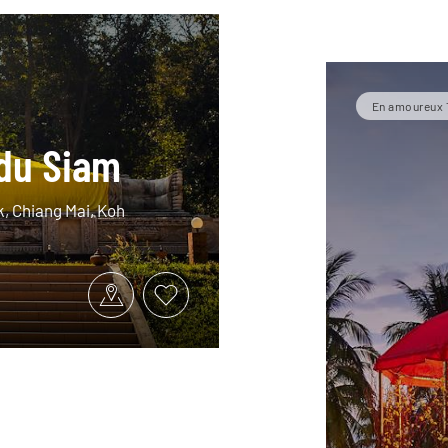
En amoureux 
du Siam
k, Chiang Mai, Koh