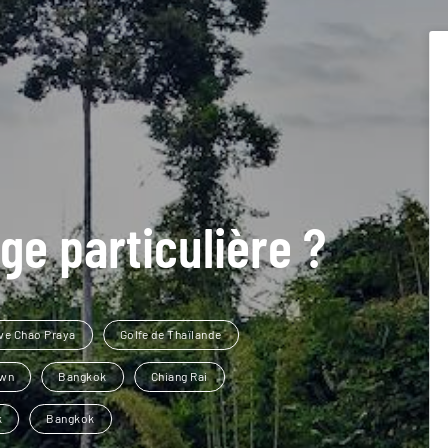
ge particulière ?
ve Chao Praya
Golfe de Thaïlande
own
Bangkok
Chiang Rai
k
Bangkok