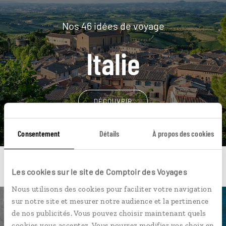
Nos 46 idées de voyage
Italie
DÉCOUVRIR
Consentement
Détails
À propos des cookies
Les cookies sur le site de Comptoir des Voyages
Nous utilisons des cookies pour faciliter votre navigation
sur notre site et mesurer notre audience et la pertinence
Une envie de voyage
de nos publicités. Vous pouvez choisir maintenant quels
cookies vous acceptez. Vous pourrez modifier vos choix en