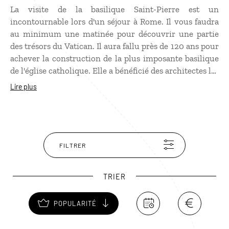
La visite de la basilique Saint-Pierre est un
incontournable lors d'un séjour à Rome. Il vous faudra
au minimum une matinée pour découvrir une partie
des trésors du Vatican. Il aura fallu près de 120 ans pour
achever la construction de la plus imposante basilique
de l'église catholique. Elle a bénéficié des architectes les
plus illustres que sont Michel-Ange et le Bernin. Si
Lire plus
chaque jour, les touristes affluent place Saint-Pierre
pour découvrir la basilique, le rassemblement le plus
impressionnant a lieu tous les dimanches à l'heure de
l'angélus pontifical : la place se remplie des pèlerins
venus voir le Pape et se recueillir sur ce lieu saint de la
FILTRER
chrétienté.
TRIER
POPULARITÉ