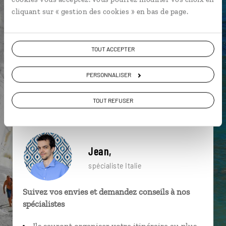
particulière ?
cliquant sur « gestion des cookies » en bas de page.
TOUT ACCEPTER
Basilique St Pierre
Florence
Forums impériaux
PERSONNALISER
Catane
Gastronomie
Herculanum
Colisée
Panthéon
Piazza Navona
Colisée
TOUT REFUSER
Jean,
spécialiste Italie
Suivez vos envies et demandez conseils à nos
spécialistes
Ils sauront organiser votre itinéraire au plus