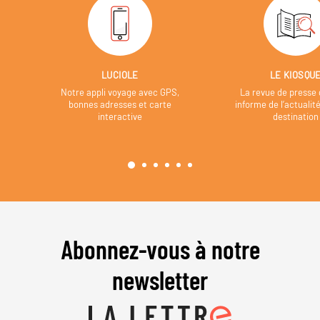
LUCIOLE
LE KIOSQU
Notre appli voyage avec GPS,
La revue de presse 
bonnes adresses et carte
informe de l’actualit
interactive
destination
Abonnez-vous à notre
newsletter