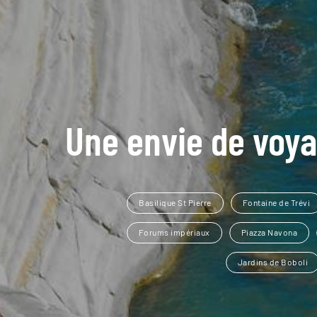
Une envie de voya
Basilique St Pierre
Fontaine de Trévi
Forums impériaux
Piazza Navona
Jardins de Boboli