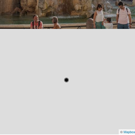
©
Mapbo