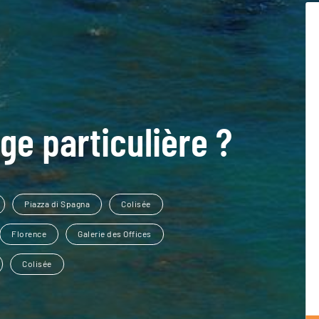
ge particulière ?
Piazza di Spagna
Colisée
Florence
Galerie des Offices
Colisée