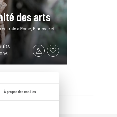
nité des arts
en en train à Rome, Florence et
nuits
1500€
À propos des cookies