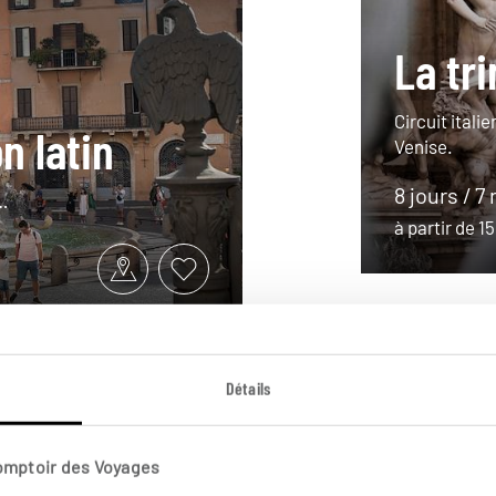
La tri
Circuit itali
n latin
Venise.
8 jours / 7 
…
à partir de 
Détails
Comptoir des Voyages