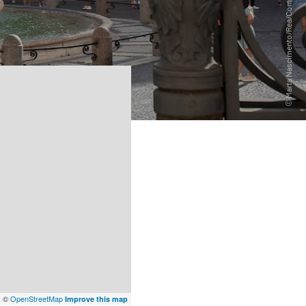
x
©
OpenStreetMap
Improve this map