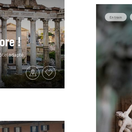
En train
ore !
ôtel adapté.