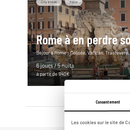
City break
Italie
Rome à en perdre so
Séjour à Rome : Colisée, Vatican, Trastevere
6 jours / 5 nuits
à partir de 940€
Consentement
Les cookies sur le site de 