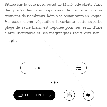
Située sur la côte nord-ouest de Mahé, elle abrite l’une
des plages les plus populaires de l’archipel où se
trouvent de nombreux hôtels et restaurants en vogue.
Au cœur d’une végétation luxuriante, cette superbe
plage de sable blanc est réputée pour ses eaux d’une
clarté incroyable et ses magnifiques récifs coralliens.
Un lieu qui ravira les amateurs de snorkeling et de
Lire plus
plongée sous-marine.
FILTRER
TRIER
POPULARITÉ