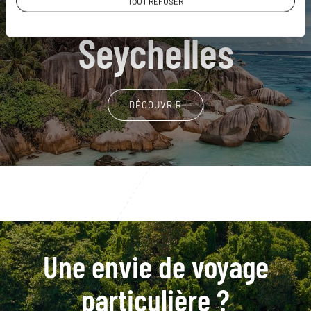
Nos 8 idées de voyage
TOUT REFUSER
Seychelles
DÉCOUVRIR
Une envie de voyage
particulière ?