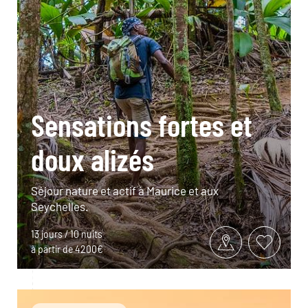
Sensations fortes et
doux alizés
Séjour nature et actif à Maurice et aux
Seychelles.
13 jours / 10 nuits
à partir de 4200€