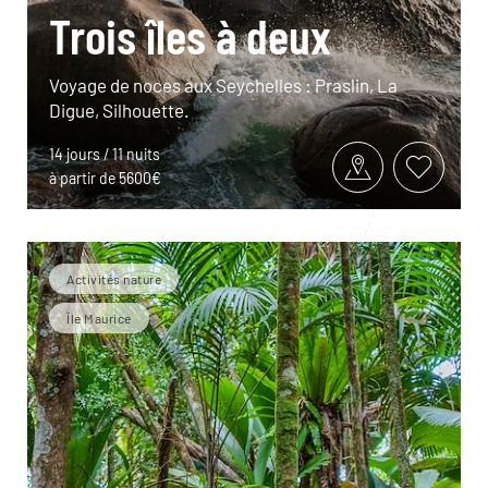
Trois îles à deux
Voyage de noces aux Seychelles : Praslin, La
Digue, Silhouette.
14 jours / 11 nuits
à partir de 5600€
Activités nature
Île Maurice