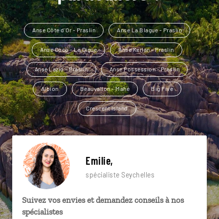
Anse Côte d'Or - Praslin
Anse La Blague - Praslin
Anse Coco - La Digue
Anse Kerlan - Praslin
Anse Lazio - Praslin
Anse Possession - Praslin
Albion
Beauvallon - Mahé
Big Five
Crescent Island
Emilie,
spécialiste Seychelles
Suivez vos envies et demandez conseils à nos
spécialistes