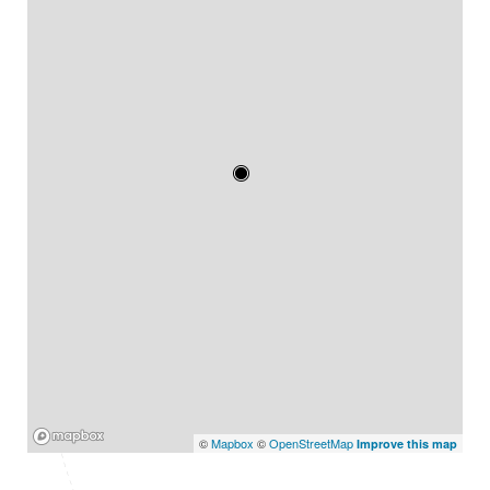
Mapbox
©
Mapbox
©
OpenStreetMap
Improve this map