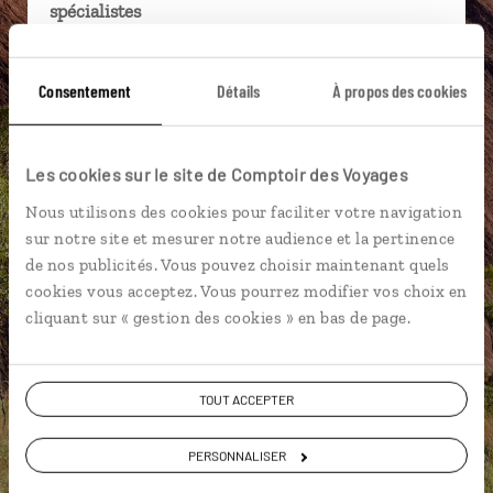
spécialistes
Ils sauront organiser votre itinéraire au plus
près de vos envies et de la réalité du pays.
Consentement
Détails
À propos des cookies
Échangez en face à face ou depuis nos studios
connectés en agence, mais aussi par email ou
Les cookies sur le site de Comptoir des Voyages
téléphone.
Nous utilisons des cookies pour faciliter votre navigation
Vous gardez le même interlocuteur avant,
sur notre site et mesurer notre audience et la pertinence
pendant et après votre voyage.
de nos publicités. Vous pouvez choisir maintenant quels
cookies vous acceptez. Vous pourrez modifier vos choix en
cliquant sur « gestion des cookies » en bas de page.
DEMANDER UN DEVIS
TOUT ACCEPTER
ou
Construisez votre voyage avec un spécialiste Australie
PERSONNALISER
01 86 95 65 03