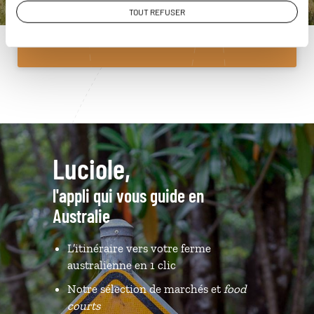
TOUT REFUSER
Du lundi au samedi de 09h30 à 18h30
Luciole,
l'appli qui vous guide en
Australie
L’itinéraire vers votre ferme
australienne en 1 clic
Notre sélection de marchés et
food
courts