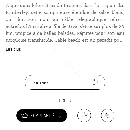
À quelques kilomètres de Broome, dans la région des
Kimberley, cette somptueuse étendue de sable blanc,
qui doit son nom au câble télégraphique reliant
autrefois l’Australie à l’île de Java, s’étire sur plus de 20
km, propice à de belles balades. Réputée pour son eau
turquoise translucide, Cable beach est un paradis pour
le farniente et la baignade. Les couchers de soleil y sont
Lire plus
mémorables et, entre mars et octobre, la pleine lune au
dessus de l’océan Indien forme à marée basse une
magnifique illusion d'optique d'un escalier conduisant
à la lune, le fameux “staircase to the Moon“.
FILTRER
TRIER
POPULARITÉ