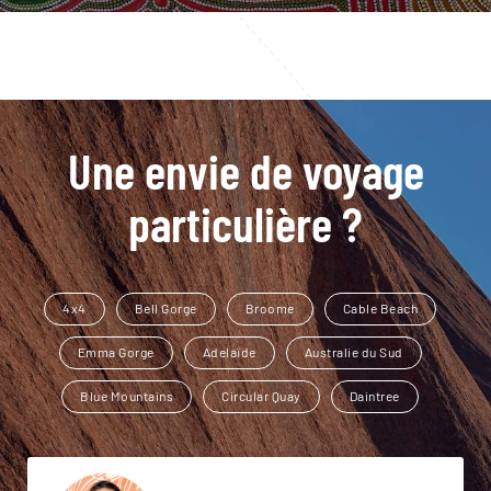
Une envie de voyage
particulière ?
4x4
Bell Gorge
Broome
Cable Beach
Emma Gorge
Adelaïde
Australie du Sud
Blue Mountains
Circular Quay
Daintree