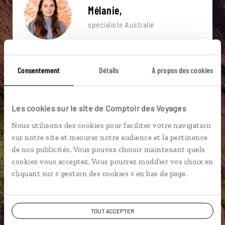
Mélanie,
spécialiste Australie
Suivez vos envies et demandez conseils à nos
spécialistes
Consentement
Détails
À propos des cookies
Ils sauront organiser votre itinéraire au plus
près de vos envies et de la réalité du pays.
Les cookies sur le site de Comptoir des Voyages
Échangez en face à face ou depuis nos studios
Nous utilisons des cookies pour faciliter votre navigation
connectés en agence, mais aussi par email ou
sur notre site et mesurer notre audience et la pertinence
téléphone.
de nos publicités. Vous pouvez choisir maintenant quels
Vous gardez le même interlocuteur avant,
cookies vous acceptez. Vous pourrez modifier vos choix en
pendant et après votre voyage.
cliquant sur « gestion des cookies » en bas de page.
TOUT ACCEPTER
DEMANDER UN DEVIS