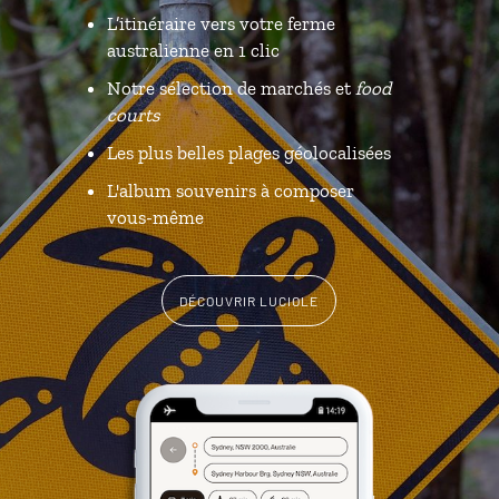
L’itinéraire vers votre ferme
australienne en 1 clic
Notre sélection de marchés et
food
courts
Les plus belles plages géolocalisées
L'album souvenirs à composer
vous-même
DÉCOUVRIR LUCIOLE