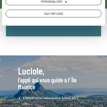
PERSONNALISER
Maurice
01 86 95 65 41
TOUT REFUSER
Du lundi au samedi de 09h30 à 18h30
Luciole,
l'appli qui vous guide à l' Île
Maurice
L’itinéraire vers votre hôtel en 1
clic