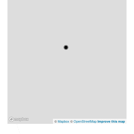
Mapbox
©
Mapbox
©
OpenStreetMap
Improve this map