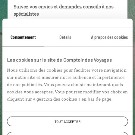
Suivez vos envies et demandez conseils à nos
spécialistes
Ils sauront organiser votre itinéraire au plus
près de vos envies et de la réalité du pays.
Consentement
Détails
À propos des cookies
Échangez en face à face ou depuis nos studios
connectés en agence, mais aussi par email ou
téléphone.
Les cookies sur le site de Comptoir des Voyages
Vous gardez le même interlocuteur avant,
Nous utilisons des cookies pour faciliter votre navigation
pendant et après votre voyage.
sur notre site et mesurer notre audience et la pertinence
de nos publicités. Vous pouvez choisir maintenant quels
cookies vous acceptez. Vous pourrez modifier vos choix en
cliquant sur « gestion des cookies » en bas de page.
DEMANDER UN DEVIS
TOUT ACCEPTER
ou
Construisez votre voyage avec un spécialiste Île