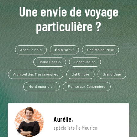
Une envie de voyage
particulière ?
Anse La Raie
Bain Boeuf
Cap Malheureux
Grand Bassin
Océan Indien
Archipel des Mascareignes
Bel Ombre
Grand Baie
Nord mauricien
Pointe aux Canonniers
Aurélie,
spécialiste Île Maurice