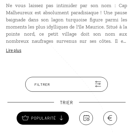
Ne vous laissez pas intimider par son nom : Cap
Malheureux est absolument paradisiaque ! Une pause
baignade dans son lagon turquoise figure parmi les
moments les plus idylliques de l'île Maurice. Situé à la
pointe nord, ce petit village doit son nom aux
nombreux naufrages survenus sur ses côtes. Il est
facilement reconnaissable grâce à son église au toit
Lire plus
rouge, qui domine le lagon et s'anime particulièrement
lors de la messe dominicale. Un véritable site de carte
postale à immortaliser en photo !
FILTRER
TRIER
POPULARITÉ