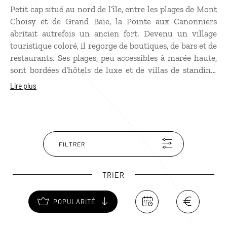
Petit cap situé au nord de l’île, entre les plages de Mont
Choisy et de Grand Baie, la Pointe aux Canonniers
abritait autrefois un ancien fort. Devenu un village
touristique coloré, il regorge de boutiques, de bars et de
restaurants. Ses plages, peu accessibles à marée haute,
sont bordées d’hôtels de luxe et de villas de standing,
idéal pour un séjour en toute intimité à l’Île Maurice.
Lire plus
FILTRER
TRIER
POPULARITÉ