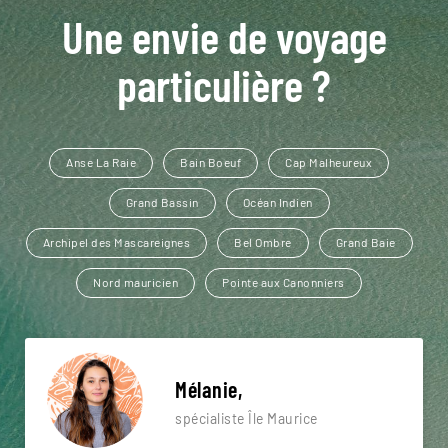
Une envie de voyage
particulière ?
Anse La Raie
Bain Boeuf
Cap Malheureux
Grand Bassin
Océan Indien
Archipel des Mascareignes
Bel Ombre
Grand Baie
Nord mauricien
Pointe aux Canonniers
Mélanie,
spécialiste Île Maurice