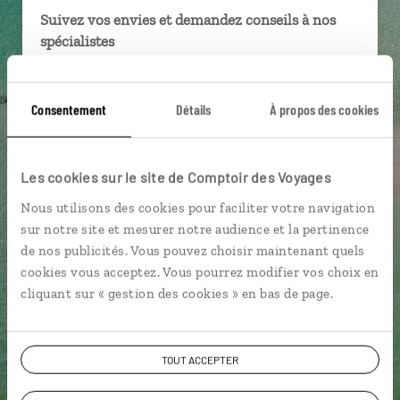
Suivez vos envies et demandez conseils à nos
spécialistes
Ils sauront organiser votre itinéraire au plus
près de vos envies et de la réalité du pays.
Consentement
Détails
À propos des cookies
Échangez en face à face ou depuis nos studios
connectés en agence, mais aussi par email ou
téléphone.
Les cookies sur le site de Comptoir des Voyages
Vous gardez le même interlocuteur avant,
Nous utilisons des cookies pour faciliter votre navigation
pendant et après votre voyage.
sur notre site et mesurer notre audience et la pertinence
de nos publicités. Vous pouvez choisir maintenant quels
cookies vous acceptez. Vous pourrez modifier vos choix en
cliquant sur « gestion des cookies » en bas de page.
DEMANDER UN DEVIS
TOUT ACCEPTER
ou
Construisez votre voyage avec un spécialiste Île