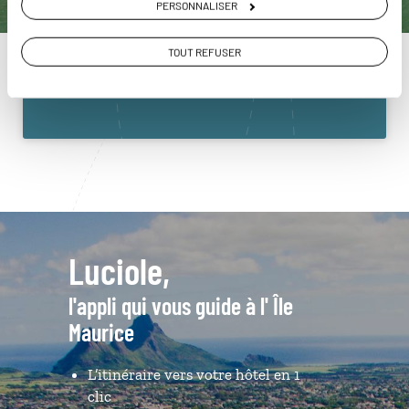
PERSONNALISER
Maurice
01 86 95 65 41
TOUT REFUSER
Du lundi au samedi de 09h30 à 18h30
Luciole,
l'appli qui vous guide à l' Île
Maurice
L’itinéraire vers votre hôtel en 1
clic