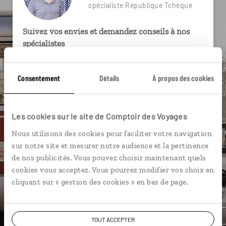
spécialiste République Tchèque
Suivez vos envies et demandez conseils à nos
spécialistes
Ils sauront organiser votre itinéraire au plus
près de vos envies et de la réalité du pays.
Consentement
Détails
À propos des cookies
Échangez en face à face ou depuis nos studios
connectés en agence, mais aussi par email ou
Les cookies sur le site de Comptoir des Voyages
téléphone.
Nous utilisons des cookies pour faciliter votre navigation
Vous gardez le même interlocuteur avant,
sur notre site et mesurer notre audience et la pertinence
pendant et après votre voyage.
de nos publicités. Vous pouvez choisir maintenant quels
cookies vous acceptez. Vous pourrez modifier vos choix en
cliquant sur « gestion des cookies » en bas de page.
DEMANDER UN DEVIS
TOUT ACCEPTER
ou