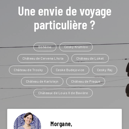
Une envie de voyage
particulière ?
Bohême
Cesky Krumlov
Château de Cervena Lhota
Château de Loket
Château de Trosky
Ceske Budejovice
Cesky Raj
Château de Karlstejn
Château de Prague
Châteaux de Louis II de Bavière
Morgane,