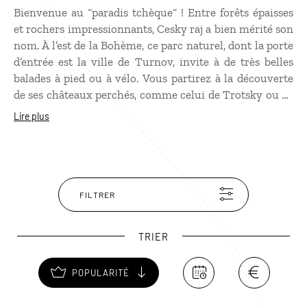
Bienvenue au “paradis tchèque“ ! Entre forêts épaisses
et rochers impressionnants, Cesky raj a bien mérité son
nom. À l’est de la Bohème, ce parc naturel, dont la porte
d’entrée est la ville de Turnov, invite à de très belles
balades à pied ou à vélo. Vous partirez à la découverte
de ses châteaux perchés, comme celui de Trotsky ou de
Kost. À Skala, d’étonnantes formations rocheuses
Lire plus
semblent dessiner une ville mais la verdure est aussi
omniprésente. Pour pénétrer dans Jicin, la plus jolie
ville de la région, abritant le château Wallenstein, il faut
longer une allée de 2 km bordée d’un millier de tilleuls.
FILTRER
TRIER
POPULARITÉ