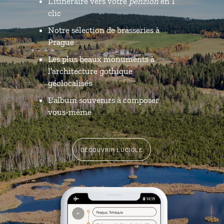
L’itinéraire vers votre
penzion
en 1
clic
Notre sélection de brasseries à
Prague
Les plus beaux monuments à
l’architecture gothique
géolocalisés
L'album souvenirs à composer
vous-même
DÉCOUVRIR LUCIOLE