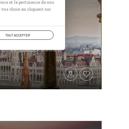
ence et la pertinence de nos
tiel
Hongrie
 vos choix en cliquant sur
trois temps...
TOUT ACCEPTER
 centrale : Budapest, Vienne et