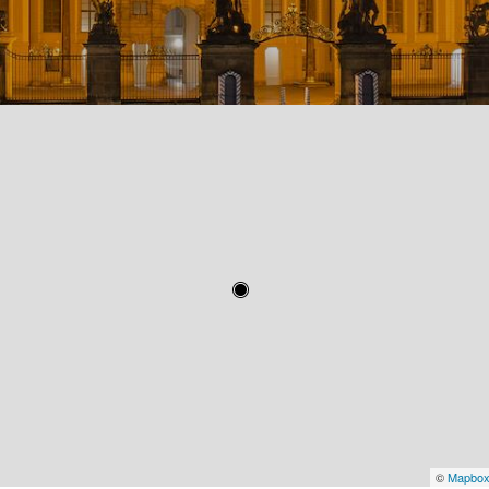
©
Mapbo