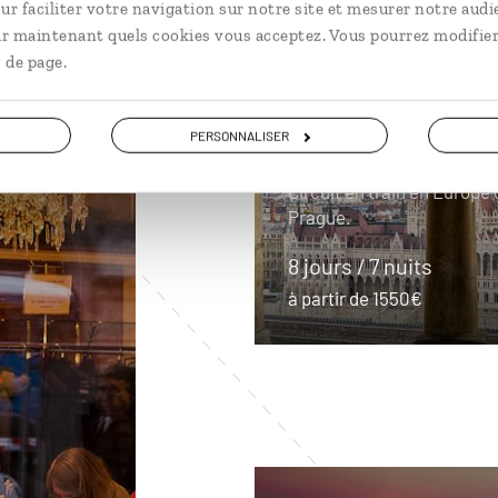
ur faciliter votre navigation sur notre site et mesurer notre audi
En train
Voyager à l’essen
ir maintenant quels cookies vous acceptez. Vous pourrez modifier
 de page.
ngrie
Une valse à 
PERSONNALISER
Circuit en train en Europe
Prague.
8 jours / 7 nuits
à partir de 1550€