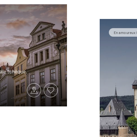
En amoureux 
tale tchèque.