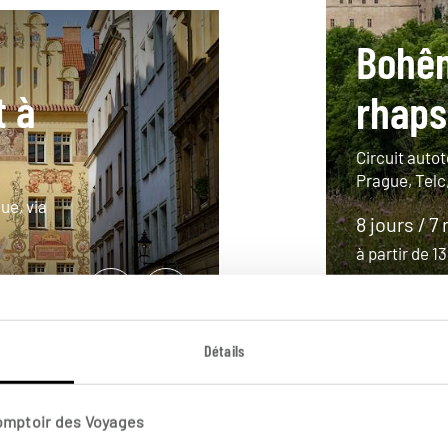
Bohê
t à
rhaps
Circuit auto
Prague, Telc
ue, via
8 jours / 7 
à partir de 
Détails
Comptoir des Voyages