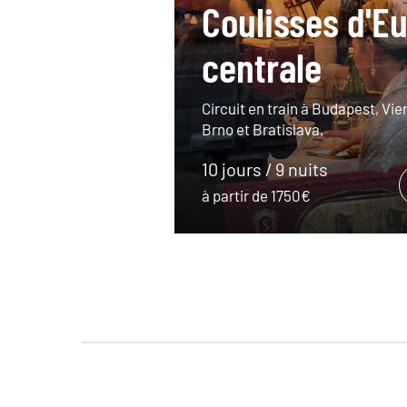
Coulisses d'E
centrale
Circuit en train à Budapest, Vi
Brno et Bratislava.
10 jours / 9 nuits
à partir de 1750€