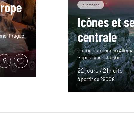
urope
Allemagne
Icônes et s
centrale
enne, Prague,
Circuit autotour en Allema
République tchèque.
22 jours / 21 nuits
à partir de 2900€