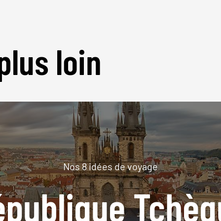
plus loin
Nos 8 idées de voyage
épublique Tchèq