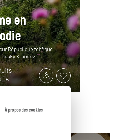
me en
odie
tour République tchèque :
, Cesky Krumlov...
nuits
1350€
À propos des cookies