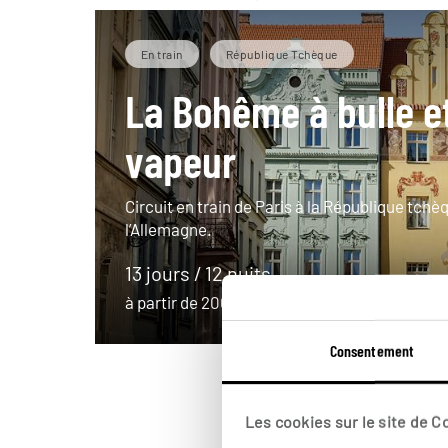
En train
République Tchèque
La Bohême à bulle e
vapeur
Circuit en train de Paris à la République tchèq
l’Allemagne.
13 jours / 12 nuits
à partir de 2000€
Consentement
Les cookies sur le site de 