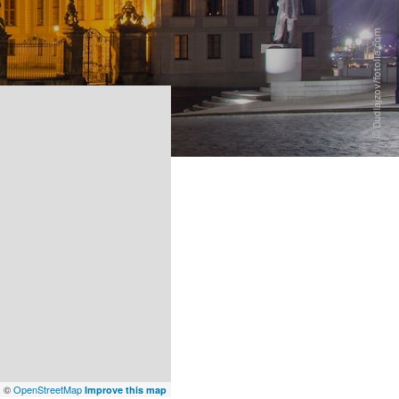
x
©
OpenStreetMap
Improve this map