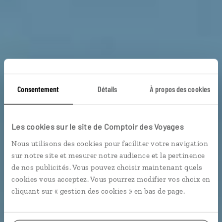
Consentement
Détails
À propos des cookies
Secrets de Lituanie
Les cookies sur le site de Comptoir des Voyages
Circuit autotour Lituanie : Vilnius, côte balte, isthme
Nous utilisons des cookies pour faciliter votre navigation
de Courlande...
sur notre site et mesurer notre audience et la pertinence
de nos publicités. Vous pouvez choisir maintenant quels
Voyager en décalé
cookies vous acceptez. Vous pourrez modifier vos choix en
cliquant sur « gestion des cookies » en bas de page.
Voir les 32 avis sur les voyages en Lituanie