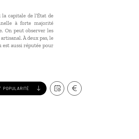
la capitale de l’État de
nnelle à forte majorité
e. On peut observer les
artisanal. À deux pas, le
u est aussi réputée pour
POPULARITÉ