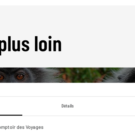
plus loin
Détails
Nos 6 idées de voyage
Malaisie
Comptoir des Voyages