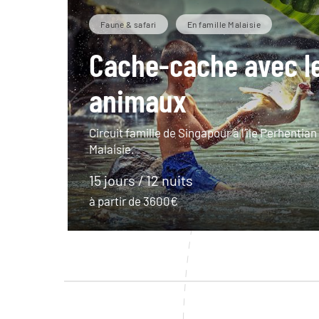
Faune & safari
En famille Malaisie
Cache-cache avec l
animaux
Circuit famille de Singapour à l’île Perhentia
Malaisie.
15 jours / 12 nuits
à partir de 3600€