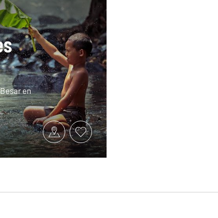
es
n Besar en