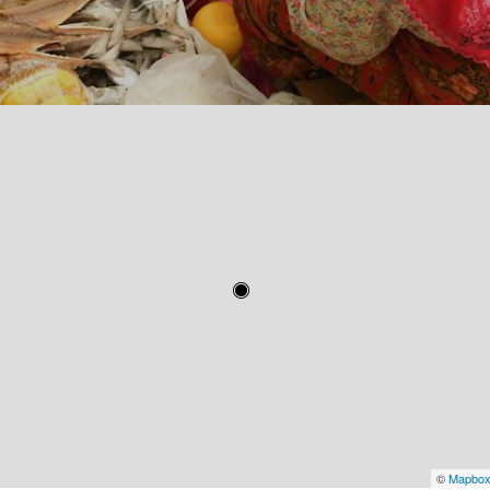
©
Mapbo