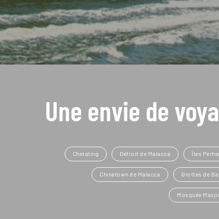
Une envie de voya
Cherating
Détroit de Malacca
Îles Perhe
Chinatown de Malacca
Grottes de Ba
Mosquée Masji