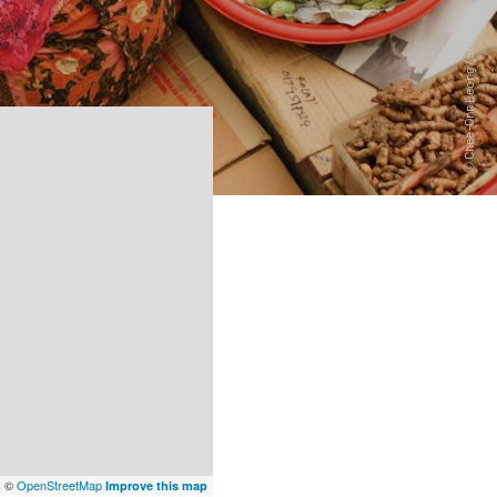
x
©
OpenStreetMap
Improve this map