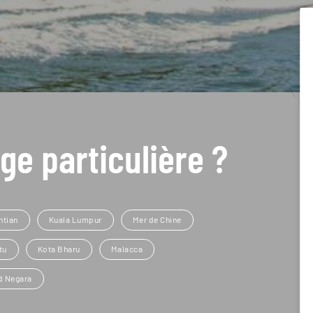
ge particulière ?
ntian
Kuala Lumpur
Mer de Chine
tu
Kota Bharu
Malacca
d Negara