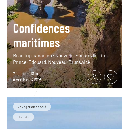
Confidences
maritimes
Road trip canadien : Nouvelle-Écosse, Île-du-
Prince-Édouard, Nouveau-Brunswick.
20 jours / 18 nuits
à partir de 4150€
Voyager en décalé
Canada