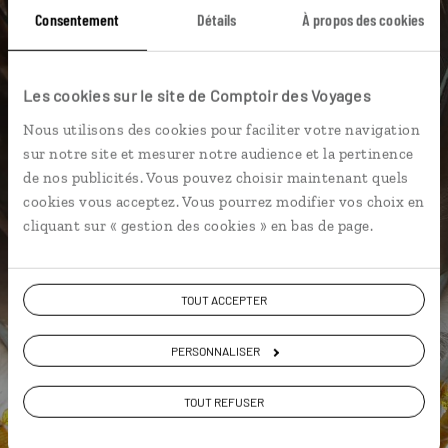
Consentement
Détails
À propos des cookies
Charlos Cove
Circuit côtier des pointes de l’Est
Archipel de Mingan
Baleine
Bas Saint-Laurent
Les cookies sur le site de Comptoir des Voyages
Canoë kayak
Charlevoix
Nous utilisons des cookies pour faciliter votre navigation
sur notre site et mesurer notre audience et la pertinence
de nos publicités. Vous pouvez choisir maintenant quels
Aurore,
cookies vous acceptez. Vous pourrez modifier vos choix en
spécialiste Canada
cliquant sur « gestion des cookies » en bas de page.
Lire son interview
Suivez vos envies et demandez conseils à nos
TOUT ACCEPTER
spécialistes
PERSONNALISER
Ils sauront organiser votre itinéraire au plus
près de vos envies et de la réalité du pays.
TOUT REFUSER
Échangez en face à face ou depuis nos studios
connectés en agence, mais aussi par email ou