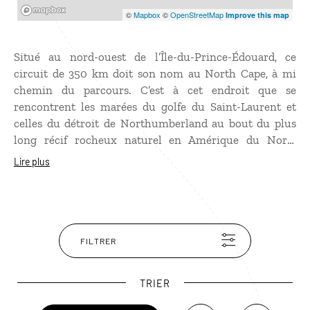
Mapbox
©
Mapbox
©
OpenStreetMap
Improve this map
Situé au nord-ouest de l’Île-du-Prince-Édouard, ce
circuit de 350 km doit son nom au North Cape, à mi
chemin du parcours. C’est à cet endroit que se
rencontrent les marées du golfe du Saint-Laurent et
celles du détroit de Northumberland au bout du plus
long récif rocheux naturel en Amérique du Nord.
Entièrement tourné vers la mer, ce circuit côtier longe
Lire plus
les plus belles plages de l’île, notamment dans le parc
national Cedar Dunes, mais aussi les magnifiques
falaises en grès rouges de Kildare Capes. Et côté
papilles, les huîtres, spécialités locales, sont au menu de
nombreux restaurants.
FILTRER
TRIER