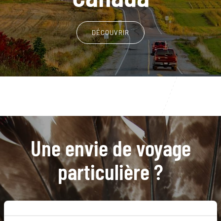
DÉCOUVRIR
Une envie de voyage
particulière ?
Acadie
Annapolis royal
Bouctouche