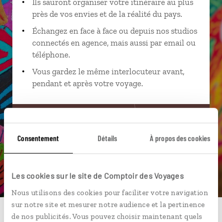
Ils sauront organiser votre itinéraire au plus
près de vos envies et de la réalité du pays.
Échangez en face à face ou depuis nos studios
connectés en agence, mais aussi par email ou
téléphone.
Vous gardez le même interlocuteur avant,
pendant et après votre voyage.
DEMANDER UN DEVIS
Consentement
Détails
À propos des cookies
ou
Construisez votre voyage avec un spécialiste Panama
Les cookies sur le site de Comptoir des Voyages
01 83 64 79 23
Nous utilisons des cookies pour faciliter votre navigation
sur notre site et mesurer notre audience et la pertinence
de nos publicités. Vous pouvez choisir maintenant quels
Du lundi au samedi de 09h30 à 18h30