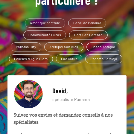
Amérique centrale
Canal de Panama
Communauté Gunas
Fort San Lorenzo
Panama City
Archipel San Blas
Casco Antiguo
Ecluses d'Agua Clara
Lac Gatun
Panama La vieja
David,
spécialiste Panama
Suivez vos envies et demandez conseils à nos
spécialistes