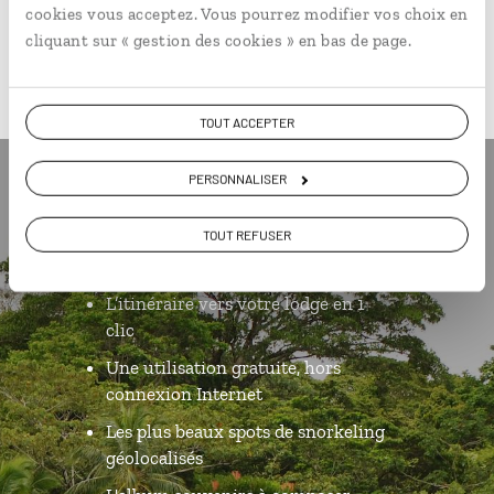
cookies vous acceptez. Vous pourrez modifier vos choix en
cliquant sur « gestion des cookies » en bas de page.
TOUT ACCEPTER
PERSONNALISER
Luciole,
TOUT REFUSER
l'appli qui vous guide au Panama
L’itinéraire vers votre lodge en 1
clic
Une utilisation gratuite, hors
connexion Internet
Les plus beaux spots de snorkeling
géolocalisés