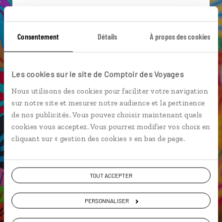
Suivez vos envies et demandez conseils à nos
spécialistes
Consentement
Détails
À propos des cookies
Ils sauront organiser votre itinéraire au plus
près de vos envies et de la réalité du pays.
Échangez en face à face ou depuis nos studios
Les cookies sur le site de Comptoir des Voyages
connectés en agence, mais aussi par email ou
Nous utilisons des cookies pour faciliter votre navigation
téléphone.
sur notre site et mesurer notre audience et la pertinence
Vous gardez le même interlocuteur avant,
de nos publicités. Vous pouvez choisir maintenant quels
pendant et après votre voyage.
cookies vous acceptez. Vous pourrez modifier vos choix en
cliquant sur « gestion des cookies » en bas de page.
TOUT ACCEPTER
DEMANDER UN DEVIS
PERSONNALISER
ou
Construisez votre voyage avec un spécialiste Panama