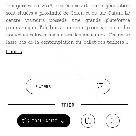
Inaugurées en 2016, ces écluses dernière génération
sont situées à proximité de Colon et du lac Gatun. Le
centre visiteurs possède une grande plateforme
panoramique d’où l’on a une vue plongeante sur les
nouvelles écluses mais aussi les anciennes. On ne se
lasse pas de la contemplation du ballet des tankers et
des remorqueurs qui accompagnent les géants des
Lire plus
mers à rentrer, quasiment au centimètre près, dans les
écluses qui se vident et se remplissent au gré des
bateaux qui se présentent. Une salle vidéo projette un
film intéressant sur l’histoire du canal.
FILTRER
TRIER
POPULARITÉ