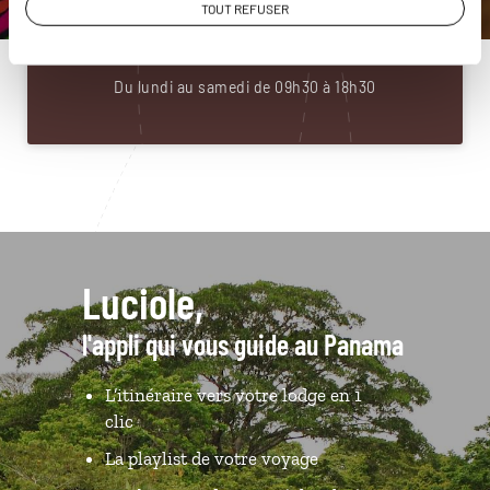
TOUT REFUSER
01 83 64 79 23
Du lundi au samedi de 09h30 à 18h30
Luciole,
l'appli qui vous guide au Panama
L’itinéraire vers votre lodge en 1
clic
La playlist de votre voyage