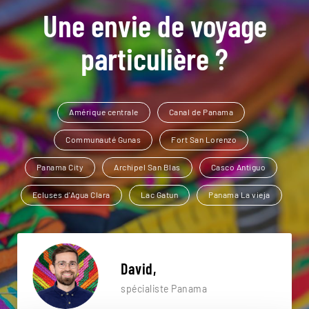
Une envie de voyage
particulière ?
Amérique centrale
Canal de Panama
Communauté Gunas
Fort San Lorenzo
Panama City
Archipel San Blas
Casco Antiguo
Ecluses d'Agua Clara
Lac Gatun
Panama La vieja
David,
spécialiste Panama