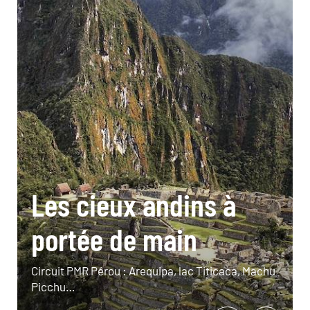
Les cieux andins à
portée de main
Circuit PMR Pérou : Arequipa, lac Titicaca, Machu
Picchu…