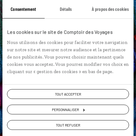
Chinchero
Couvent de San Francisco
Consentement
Détails
À propos des cookies
Andahuaylas
Canyon de Colca - Yanque
Couvent Santa Catalina
Andes
Barranco
Les cookies sur le site de Comptoir des Voyages
Nous utilisons des cookies pour faciliter votre navigation
sur notre site et mesurer notre audience et la pertinence
de nos publicités. Vous pouvez choisir maintenant quels
David,
cookies vous acceptez. Vous pourrez modifier vos choix en
spécialiste Pérou
cliquant sur « gestion des cookies » en bas de page.
Suivez vos envies et demandez conseils à nos
spécialistes
TOUT ACCEPTER
Ils sauront organiser votre itinéraire au plus
PERSONNALISER
près de vos envies et de la réalité du pays.
Échangez en face à face ou depuis nos studios
TOUT REFUSER
connectés en agence, mais aussi par email ou