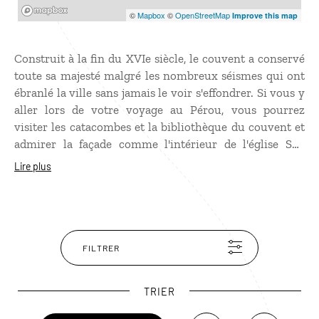
Mapbox
©
Mapbox
©
OpenStreetMap
Improve this map
Construit à la fin du XVIe siècle, le couvent a conservé
toute sa majesté malgré les nombreux séismes qui ont
ébranlé la ville sans jamais le voir s'effondrer. Si vous y
aller lors de votre
voyage au Pérou
, vous pourrez
visiter les catacombes et la bibliothèque du couvent et
admirer la façade comme l'intérieur de l'église San
Francisco. L'art mudéjar, mélange d'influences maures
Lire plus
et espagnoles, y est largement présent. L'ensemble
architectural est inscrit au patrimoine mondial de
l'unesco depuis 1991.
FILTRER
TRIER