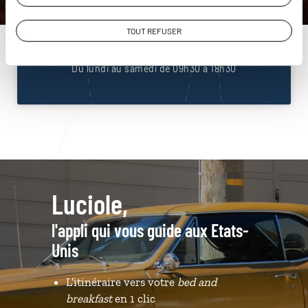
Unis
01 85 08 23 53
TOUT REFUSER
Du lundi au samedi de 09h30 à 18h30
Luciole,
l'appli qui vous guide aux Etats-
Unis
L’itinéraire vers votre
bed and
breakfast
en 1 clic