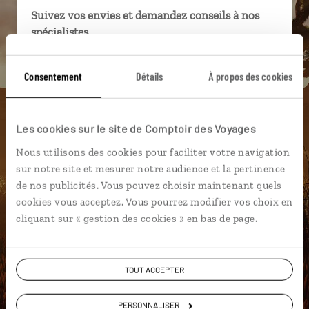
Suivez vos envies et demandez conseils à nos
spécialistes
Ils sauront organiser votre itinéraire au plus
Consentement
Détails
À propos des cookies
près de vos envies et de la réalité du pays.
Échangez en face à face ou depuis nos studios
connectés en agence, mais aussi par email ou
Les cookies sur le site de Comptoir des Voyages
téléphone.
Nous utilisons des cookies pour faciliter votre navigation
Vous gardez le même interlocuteur avant,
sur notre site et mesurer notre audience et la pertinence
pendant et après votre voyage.
de nos publicités. Vous pouvez choisir maintenant quels
cookies vous acceptez. Vous pourrez modifier vos choix en
cliquant sur « gestion des cookies » en bas de page.
DEMANDER UN DEVIS
TOUT ACCEPTER
ou
Construisez votre voyage avec un spécialiste Etats-
PERSONNALISER