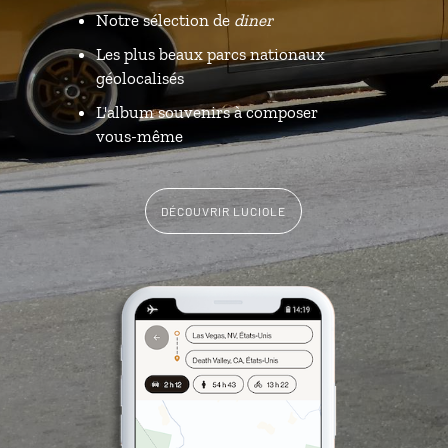
Notre sélection de
diner
Les plus beaux parcs nationaux
géolocalisés
L'album souvenirs à composer
vous-même
DÉCOUVRIR LUCIOLE