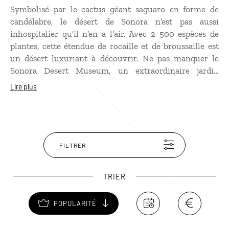
Symbolisé par le cactus géant saguaro en forme de
candélabre, le désert de Sonora n’est pas aussi
inhospitalier qu’il n’en a l’air. Avec 2 500 espèces de
plantes, cette étendue de rocaille et de broussaille est
un désert luxuriant à découvrir. Ne pas manquer le
Sonora Desert Museum, un extraordinaire jardin
botanique dans lequel on découvre des serpents parmi
Lire plus
les plus venimeux de la planète, des coyotes, des rats-
kangourous, des bobcats, des chiens de prairies, des
biches, des loups…
FILTRER
TRIER
POPULARITÉ