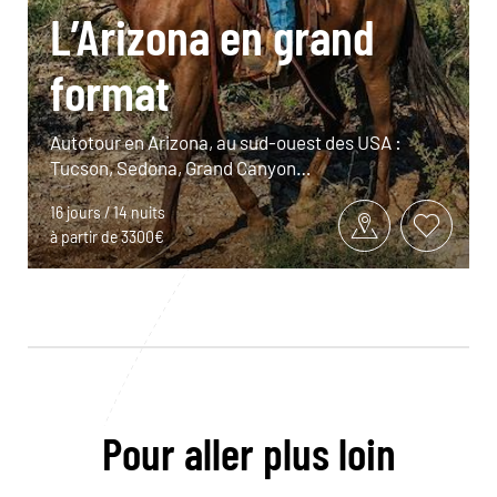
L’Arizona en grand
format
Autotour en Arizona, au sud-ouest des USA :
Tucson, Sedona, Grand Canyon…
16 jours / 14 nuits
à partir de 3300€
Pour aller plus loin