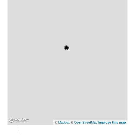
Mapbox
©
Mapbox
©
OpenStreetMap
Improve this map