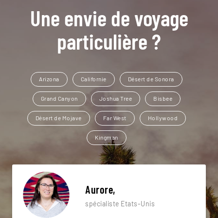
Une envie de voyage
particulière ?
Arizona
Californie
Désert de Sonora
Grand Canyon
Joshua Tree
Bisbee
Désert de Mojave
Far West
Hollywood
Kingman
Aurore,
spécialiste Etats-Unis