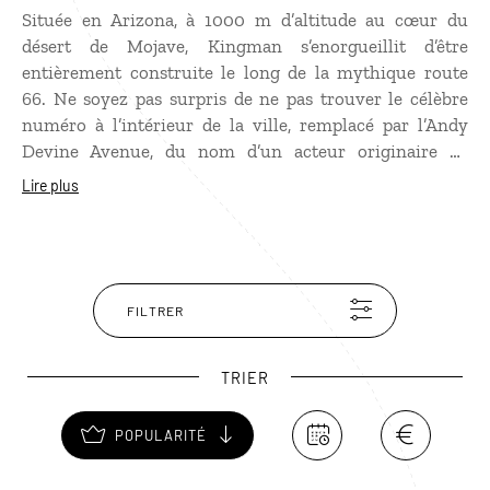
Située en Arizona, à 1000 m d’altitude au cœur du
désert de Mojave, Kingman s’enorgueillit d’être
entièrement construite le long de la mythique route
66. Ne soyez pas surpris de ne pas trouver le célèbre
numéro à l’intérieur de la ville, remplacé par l’Andy
Devine Avenue, du nom d’un acteur originaire de
Kingman. Si vous avez le temps, ne manquez pas son
Lire plus
petit musée consacré à la route 66.
FILTRER
TRIER
POPULARITÉ