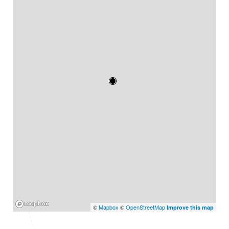
Mapbox
©
Mapbox
©
OpenStreetMap
Improve this map