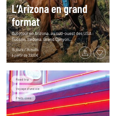
L’Arizona en grand
format
Autotour en Arizona, au sud-ouest des USA :
Tucson, Sedona, Grand Canyon…
16 jours / 14 nuits
à partir de 3300€
Road trip
Voyage d'une vie
Etats-Unis