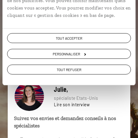
de nos publicités. Vous pouvez choisir maintenant quels
particulière ?
cookies vous acceptez. Vous pourrez modifier vos choix en
cliquant sur « gestion des cookies » en bas de page.
Arizona
Californie
Désert de Sonora
TOUT ACCEPTER
Albuquerque
Calico
Carthage
Alcatraz
PERSONNALISER
Bodie
Capitol Reef
Bisbee
TOUT REFUSER
Julie,
spécialiste Etats-Unis
Lire son interview
Suivez vos envies et demandez conseils à nos
spécialistes