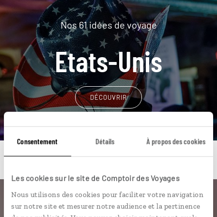
Nos 61 idées de voyage
Etats-Unis
DÉCOUVRIR
Consentement
Détails
À propos des cookies
Les cookies sur le site de Comptoir des Voyages
Nous utilisons des cookies pour faciliter votre navigation
Une envie de voyage
sur notre site et mesurer notre audience et la pertinence