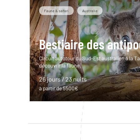
Faune & safari
Australie
Bestiaire des antip
Circuit autotour du Sud-Est australien à la 
découvrir la faune.
26 jours / 23 nuits
à partir de 5500€