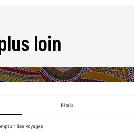
plus loin
Détails
Nos 9 idées de voyage
Australie
Comptoir des Voyages