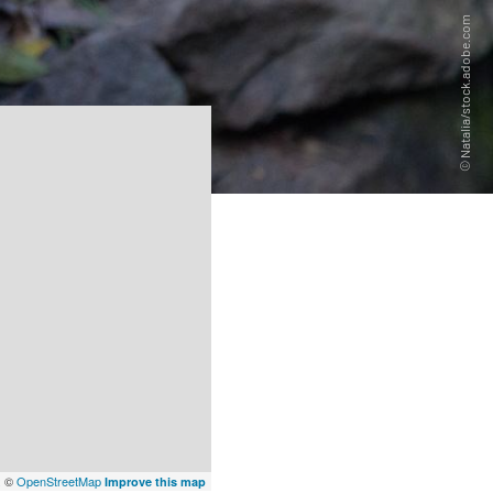
x
©
OpenStreetMap
Improve this map