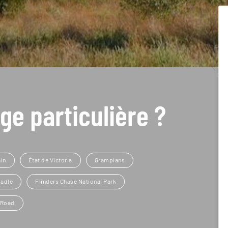
ge particulière ?
in
État de Victoria
Grampians
radle
Flinders Chase National Park
 Road