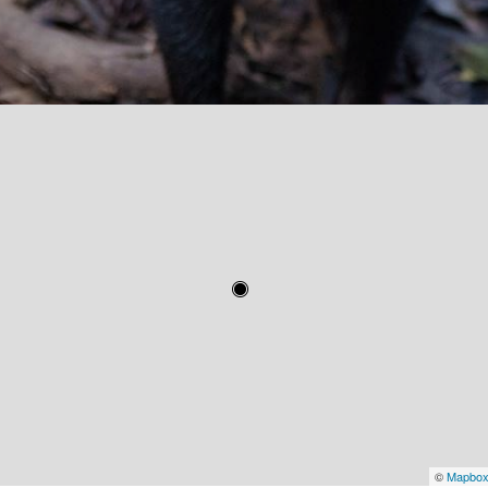
©
Mapbo