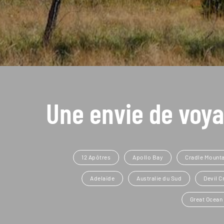
Une envie de voya
12 Apôtres
Apollo Bay
Cradle Mounta
Adelaïde
Australie du Sud
Devil C
Great Ocean