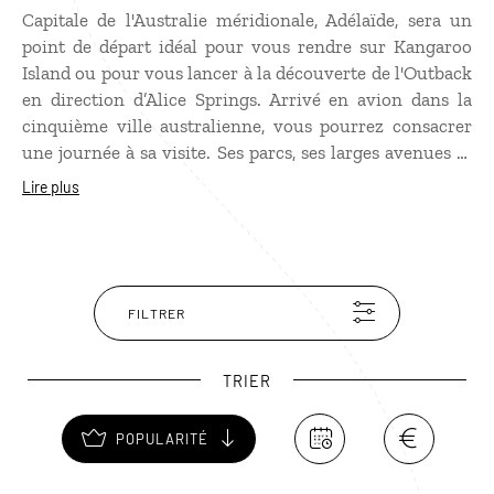
Capitale de l'Australie méridionale, Adélaïde, sera un
point de départ idéal pour vous rendre sur Kangaroo
Island ou pour vous lancer à la découverte de l'Outback
en direction d’Alice Springs. Arrivé en avion dans la
cinquième ville australienne, vous pourrez consacrer
une journée à sa visite. Ses parcs, ses larges avenues et
ses bâtiments historiques offrent un cadre propice à la
Lire plus
promenade. Au cœur d'une région viticole au climat
méditerranéen, Adelaïde est aussi, avec la vallée de
Barossa, une destination de choix pour une dégustation
de vins locaux à la réputation désormais internationale.
FILTRER
TRIER
POPULARITÉ