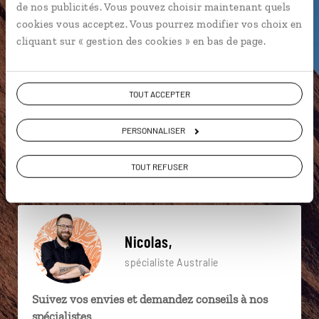
de nos publicités. Vous pouvez choisir maintenant quels
particulière ?
cookies vous acceptez. Vous pourrez modifier vos choix en
cliquant sur « gestion des cookies » en bas de page.
12 Apôtres
Apollo Bay
Cradle Mountain
TOUT ACCEPTER
Adelaïde
Arthur’s Pass
Australie du Sud
PERSONNALISER
Alice Springs
Billabong
Centre rouge
Adelaïde
TOUT REFUSER
Nicolas,
spécialiste Australie
Suivez vos envies et demandez conseils à nos
spécialistes