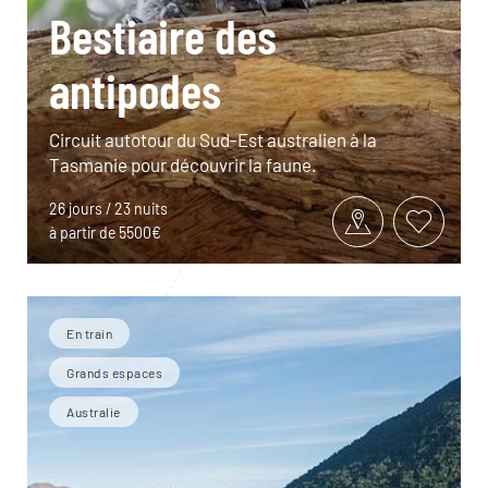
Bestiaire des
antipodes
Circuit autotour du Sud-Est australien à la
Tasmanie pour découvrir la faune.
26 jours / 23 nuits
à partir de 5500€
En train
Grands espaces
Australie