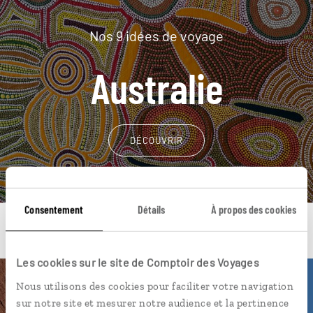
Nos 9 idées de voyage
Australie
DÉCOUVRIR
Consentement
Détails
À propos des cookies
Les cookies sur le site de Comptoir des Voyages
Nous utilisons des cookies pour faciliter votre navigation
Une envie de voyage
sur notre site et mesurer notre audience et la pertinence