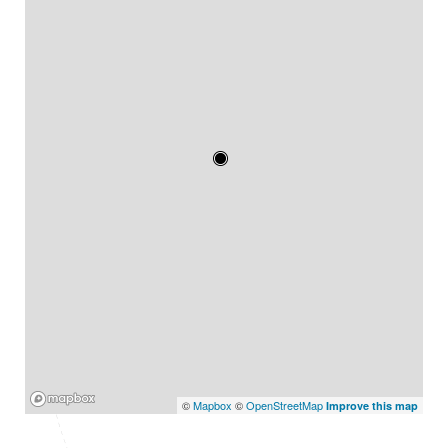
Mapbox
©
Mapbox
©
OpenStreetMap
Improve this map