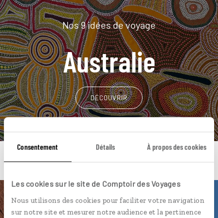
Nos 9 idées de voyage
Australie
DÉCOUVRIR
Consentement
Détails
À propos des cookies
Les cookies sur le site de Comptoir des Voyages
Nous utilisons des cookies pour faciliter votre navigation
Une envie de voyage
sur notre site et mesurer notre audience et la pertinence