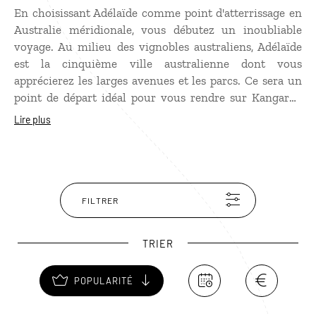
En choisissant Adélaïde comme point d'atterrissage en
Australie méridionale, vous débutez un inoubliable
voyage. Au milieu des vignobles australiens, Adélaïde
est la cinquième ville australienne dont vous
apprécierez les larges avenues et les parcs. Ce sera un
point de départ idéal pour vous rendre sur Kangaroo
Island ou pour vous lancer à la découverte de
Lire plus
l'Outback. En chemin, vous programmerez une
randonnée dans les Flinders Ranges. Les amoureux de
la nature feront des excursions dans plusieurs des parcs
nationaux d'Australie du sud : Coffin Bay, Flinders
Chase, lac Eyre, Coorong, fleuve Murray, etc.
FILTRER
TRIER
POPULARITÉ