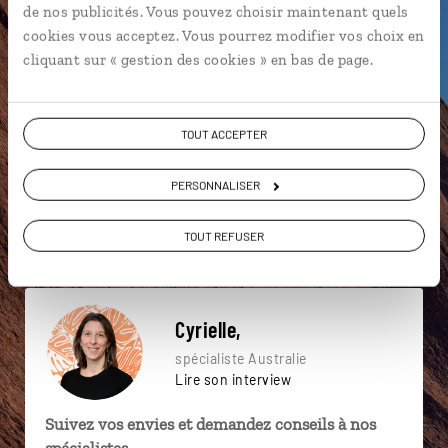
de nos publicités. Vous pouvez choisir maintenant quels
particulière ?
cookies vous acceptez. Vous pourrez modifier vos choix en
cliquant sur « gestion des cookies » en bas de page.
Adelaïde
Arthur’s Pass
Australie du Sud
TOUT ACCEPTER
12 Apôtres
Apollo Bay
Cradle Mountain
PERSONNALISER
Alice Springs
Billabong
Centre rouge
Adelaide Central Market
TOUT REFUSER
Cyrielle,
spécialiste Australie
Lire son interview
Suivez vos envies et demandez conseils à nos
spécialistes