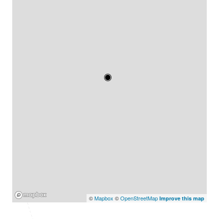
Mapbox
©
Mapbox
©
OpenStreetMap
Improve this map