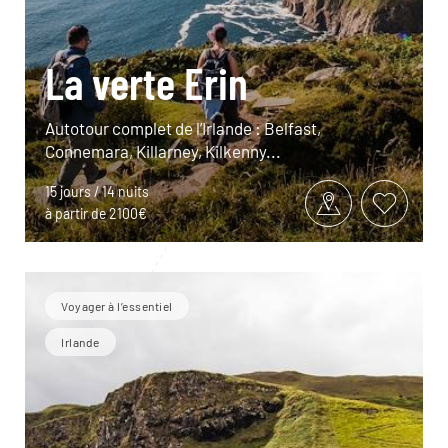
La verte Erin
Autotour complet de l’Irlande : Belfast,
Connemara, Killarney, Kilkenny...
15 jours / 14 nuits
à partir de 2100€
Voyager à l’essentiel
Irlande