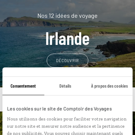
Nos 12 idées de voyage
Irlande
DÉCOUVRIR
Consentement
Détails
À propos des cookies
Les cookies sur le site de Comptoir des Voyages
Nous utilisons des cookies pour faciliter votre navigation
Une envie de voyage
sur notre site et mesurer notre audience et la pertinence
de nos publicités. Vous pouvez choisir maintenant quels