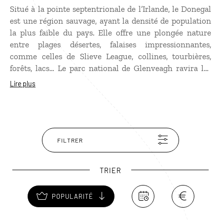
Situé à la pointe septentrionale de l’Irlande, le Donegal
est une région sauvage, ayant la densité de population
la plus faible du pays. Elle offre une plongée nature
entre plages désertes, falaises impressionnantes,
comme celles de Slieve League, collines, tourbières,
forêts, lacs… Le parc national de Glenveagh ravira les
randonneurs pendant leur
voyage en Irlande
. Au cœur
Lire plus
du parc se dresse un château néogothique d’où partent
des chemins qui permettent de découvrir les
magnifiques paysages du domaine. Non loin du parc,
les Derryveagh Mountains dominent la côte nord du
Donegal, notamment le mont Errigal, considéré comme
FILTRER
le toit de la région.
TRIER
POPULARITÉ