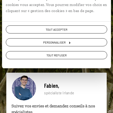
particulière ?
cookies vous acceptez. Vous pourrez modifier vos choix en
cliquant sur « gestion des cookies » en bas de page.
Achill Island
Burren
Cathédrale St Patrick
TOUT ACCEPTER
Belfast
Carrick a Rede
Chaussée des Géants
PERSONNALISER
Cathédrale de Christchurch
Clifden
TOUT REFUSER
Comté de Mayo
Belfast
Fabien,
spécialiste Irlande
Suivez vos envies et demandez conseils à nos
spécialistes