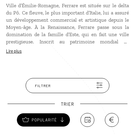
Ville d’Émilie-Romagne, Ferrare est située sur le delta
du Pô. Ce fleuve, le plus important d’Italie, lui a assuré
un développement commercial et artistique depuis le
Moyen-âge. À la Renaissance, Ferrare passe sous la
domination de la famille d’Este, qui en fait une ville
prestigieuse. Inscrit au patrimoine mondial de
l’humanité, son centre historique a su conserver intact
Lire plus
de nombreux monuments de cette époque. Célèbres
pour leur humanisme, les Ducs d’Este ont aussi fait de
Ferrare une ville ouverte aux Juifs, nombreux à y
trouver refuge. Les témoignages de cette importante
communauté font l’objet de visites émouvantes : la
FILTRER
synagogue, le cimetière des remparts, le ghetto…
TRIER
POPULARITÉ