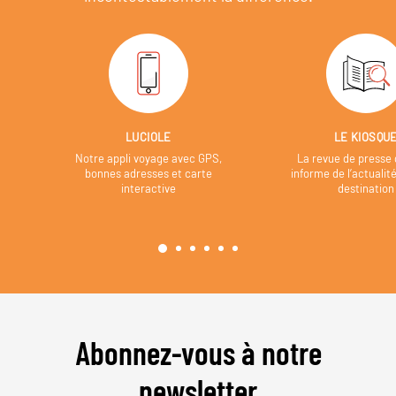
LUCIOLE
LE KIOSQU
Notre appli voyage avec GPS,
La revue de presse 
bonnes adresses et carte
informe de l’actualit
interactive
destination
Abonnez-vous à notre
newsletter