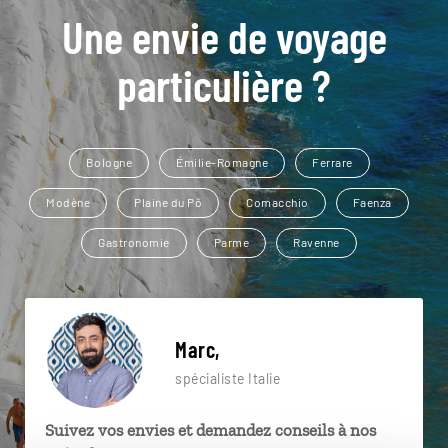
Une envie de voyage
particulière ?
Bologne
Émilie-Romagne
Ferrare
Modène
Plaine du Pô
Comacchio
Faenza
Gastronomie
Parme
Ravenne
Marc,
spécialiste Italie
Suivez vos envies et demandez conseils à nos