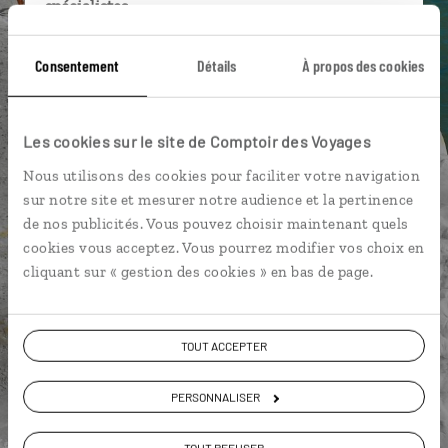
spécialistes
Ils sauront organiser votre itinéraire au plus
Consentement
Détails
À propos des cookies
près de vos envies et de la réalité du pays.
Échangez en face à face ou depuis nos studios
connectés en agence, mais aussi par email ou
Les cookies sur le site de Comptoir des Voyages
téléphone.
Nous utilisons des cookies pour faciliter votre navigation
Vous gardez le même interlocuteur avant,
sur notre site et mesurer notre audience et la pertinence
pendant et après votre voyage.
de nos publicités. Vous pouvez choisir maintenant quels
cookies vous acceptez. Vous pourrez modifier vos choix en
cliquant sur « gestion des cookies » en bas de page.
DEMANDER UN DEVIS
TOUT ACCEPTER
ou
Construisez votre voyage avec un spécialiste Italie
PERSONNALISER
01 85 08 22 97