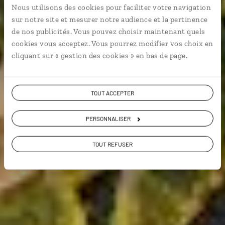
l'Émilie-Romagne
Nous utilisons des cookies pour faciliter votre navigation
sur notre site et mesurer notre audience et la pertinence
Circuit autotour en Émilie-Romagne : Bologne,
de nos publicités. Vous pouvez choisir maintenant quels
Ravenne, Parme, Modène…
cookies vous acceptez. Vous pourrez modifier vos choix en
cliquant sur « gestion des cookies » en bas de page.
Voir les 1548 avis sur les voyages en Italie
TOUT ACCEPTER
VOIR LA GALERIE PHOTOS
PERSONNALISER
TOUT REFUSER