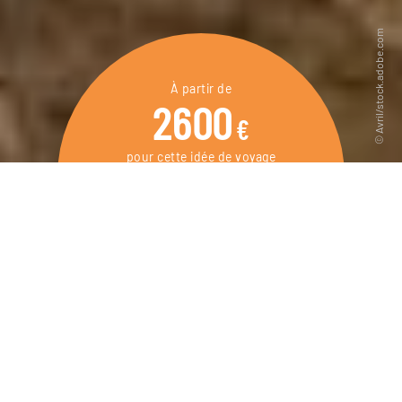
À partir de
2600
€
pour cette idée de voyage
9 jours / 8 nuits
DEMANDER UN DEVIS
Un autotour culturel dans l’Émilie-Romagne