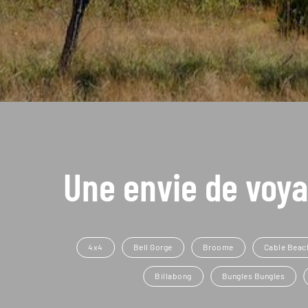
Une envie de voya
4x4
Bell Gorge
Broome
Cable Beac
Billabong
Bungles Bungles