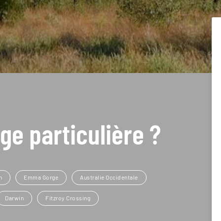
ge particulière ?
h
Emma Gorge
Australie Occidentale
Darwin
Fitzroy Crossing