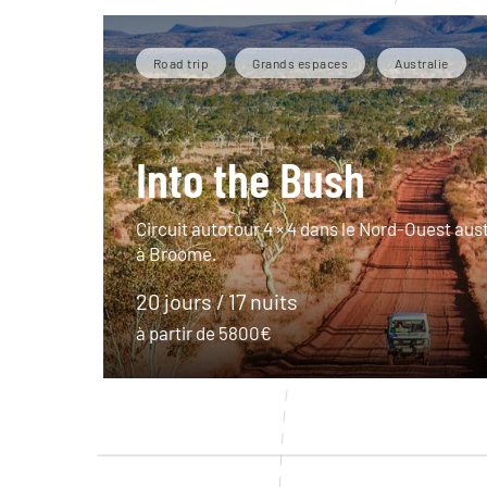
Road trip
Grands espaces
Australie
Into the Bush
Circuit autotour 4 × 4 dans le Nord-Ouest aus
à Broome.
20 jours / 17 nuits
à partir de 5800€