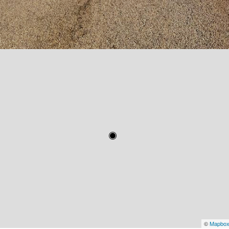
©
Mapbo