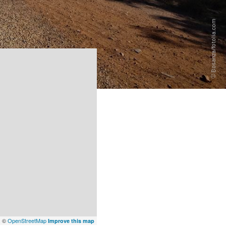
x
©
OpenStreetMap
Improve this map