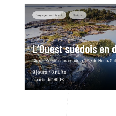
Voyager en décalé
Suède
L’Ouest suédois en 
Circuit Suède sans conduire : île de Hönö, Gö
9 jours / 8 nuits
à partir de 1900€