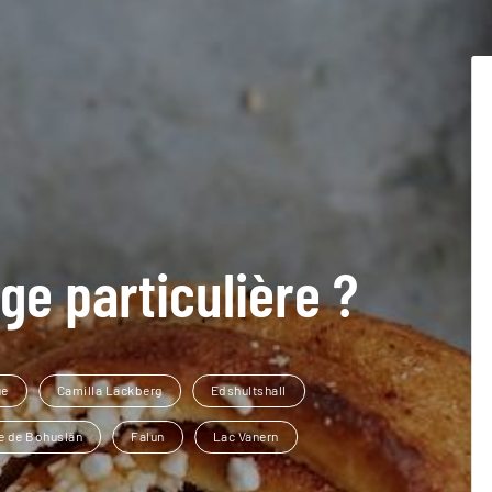
ge particulière ?
ue
Camilla Läckberg
Edshultshall
e de Bohuslän
Falun
Lac Vanern