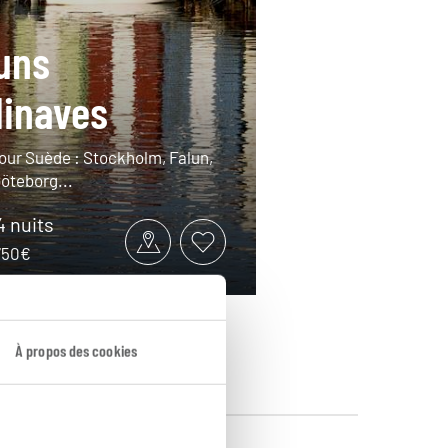
uns
inaves
tour Suède : Stockholm, Falun,
Göteborg...
14 nuits
2750€
À propos des cookies