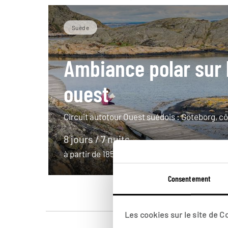
Suède
Ambiance polar sur 
ouest
Circuit autotour Ouest suédois : Göteborg, c
8 jours / 7 nuits
à partir de 1850€
Consentement
Les cookies sur le site de 