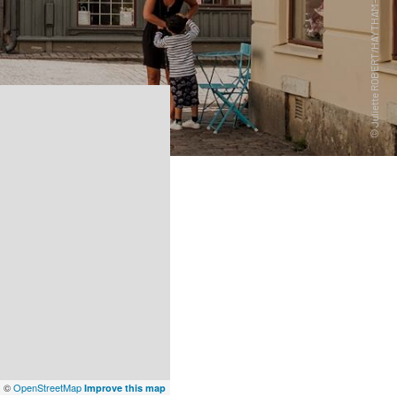
x
©
OpenStreetMap
Improve this map