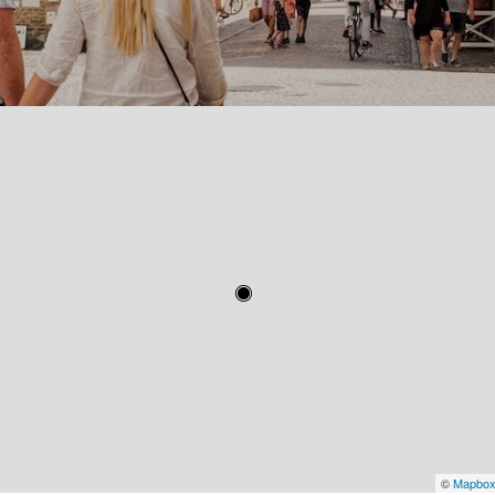
©
Mapbo