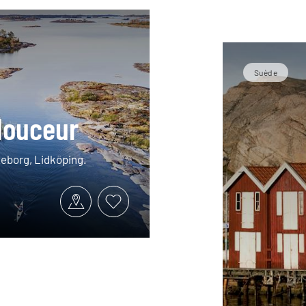
Suède
douceur
teborg, Lidköping.