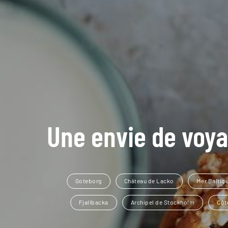
Une envie de voya
Goteborg
Château de Lacko
Mer Baltiq
Fjallbacka
Archipel de Stockholm
Côt