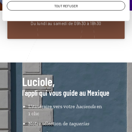
01 86 95 65 36
TOUT REFUSER
Du lundi au samedi de 09h30 à 18h30
Luciole,
l'appli qui vous guide au Mexique
L’itinéraire vers votre
hacienda
en
1 clic
Notre sélection de
taquerías