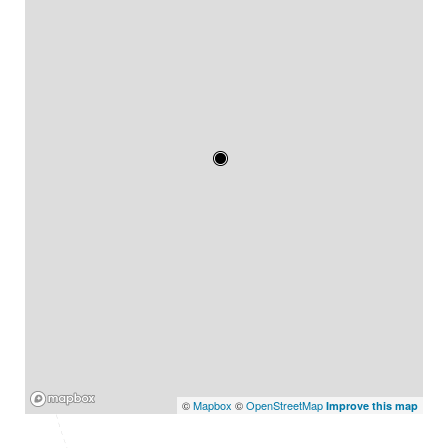
Mapbox
©
Mapbox
©
OpenStreetMap
Improve this map