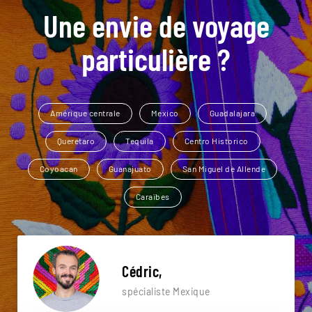
Une envie de voyage
particulière ?
Amérique centrale
Mexico
Guadalajara
Queretaro
Tequila
Centro Historico
Coyoacan
Guanajuato
San Miguel de Allende
Caraïbes
Cédric,
spécialiste Mexique