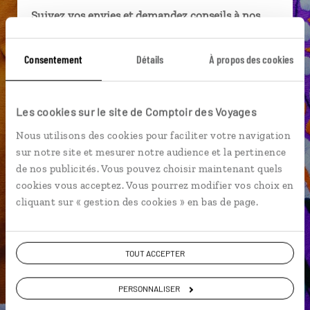
Suivez vos envies et demandez conseils à nos
spécialistes
Consentement
Détails
À propos des cookies
Ils sauront organiser votre itinéraire au plus
près de vos envies et de la réalité du pays.
Échangez en face à face ou depuis nos studios
Les cookies sur le site de Comptoir des Voyages
connectés en agence, mais aussi par email ou
téléphone.
Nous utilisons des cookies pour faciliter votre navigation
sur notre site et mesurer notre audience et la pertinence
Vous gardez le même interlocuteur avant,
de nos publicités. Vous pouvez choisir maintenant quels
pendant et après votre voyage.
cookies vous acceptez. Vous pourrez modifier vos choix en
cliquant sur « gestion des cookies » en bas de page.
DEMANDER UN DEVIS
TOUT ACCEPTER
ou
PERSONNALISER
Construisez votre voyage avec un spécialiste Mexique