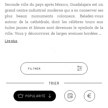
Seconde ville du pays après Mexico, Guadalajara est un
grand centre industriel moderne qui a su conserver ses
plus beaux monuments coloniaux. Baladez-vous
autour de la cathédrale, dont les célèbres tours aux
tuiles jaunes et bleues sont devenues le symbole de la
ville. Vous y découvrirez de larges avenues bordées de
jasmins et de bougainvilliers, ainsi que de jolies places
Lire plus
comme la Plaza Tapatía, où se trouve l’Hospicio
Cabanas, splendide édifice néoclassique. Guadalajara est
également réputée pour être le berceau des mariachis,
de la
charreada
(rodéo mexicain), du
jarabe
(danse
traditionnelle mexicaine) et de la tequila. Un concentré
FILTRER
de Mexique à elle seule !
TRIER
POPULARITÉ