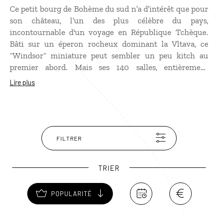
Ce petit bourg de Bohème du sud n’a d’intérêt que pour
son château, l’un des plus célèbre du pays,
incontournable d'un
voyage en République Tchèque
.
Bâti sur un éperon rocheux dominant la Vltava, ce
“Windsor“ miniature peut sembler un peu kitch au
premier abord. Mais ses 140 salles, entièrement
recouvertes de boiseries, méritent à elles seules la visite
Lire plus
pour leurs chefs d’œuvres : tapisseries, peintures dont
se superbes portraits… sans oublier une édition
originale de l’Encyclopédie de Diderot ! Le beau parc à
l’Anglaise est un lieu plein de sérénité pour se
promener le long des allées boisées.
FILTRER
TRIER
POPULARITÉ