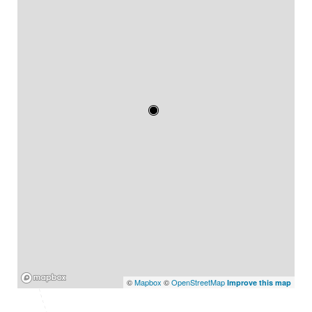
Mapbox
©
Mapbox
©
OpenStreetMap
Improve this map