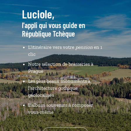
Luciole,
l'appli qui vous guide en
République Tchèque
L’itinéraire vers votre
penzion
en 1
clic
Notre sélection de brasseries à
Prague
Les plus beaux monuments à
l’architecture gothique
géolocalisés
L'album souvenirs à composer
vous-même