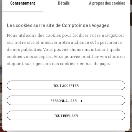
Consentement
Détails
À propos des cookies
Château de Karlstejn
Château de Trosky
Bohême
Les cookies sur le site de Comptoir des Voyages
Nous utilisons des cookies pour faciliter votre navigation
Karine,
sur notre site et mesurer notre audience et la pertinence
de nos publicités. Vous pouvez choisir maintenant quels
spécialiste République Tchèque
cookies vous acceptez. Vous pourrez modifier vos choix en
cliquant sur « gestion des cookies » en bas de page.
Suivez vos envies et demandez conseils à nos
spécialistes
Ils sauront organiser votre itinéraire au plus
TOUT ACCEPTER
près de vos envies et de la réalité du pays.
PERSONNALISER
Échangez en face à face ou depuis nos studios
connectés en agence, mais aussi par email ou
téléphone.
TOUT REFUSER
Vous gardez le même interlocuteur avant,