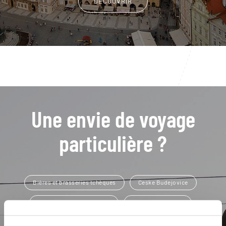
DÉCOUVRIR
Une envie de voyage
particulière ?
Bières et brasseries tchèques
Ceske Budejovice
Château de Cervena Lhota
Château de Prague
Holasovice
Bohême
Cesky Krumlov