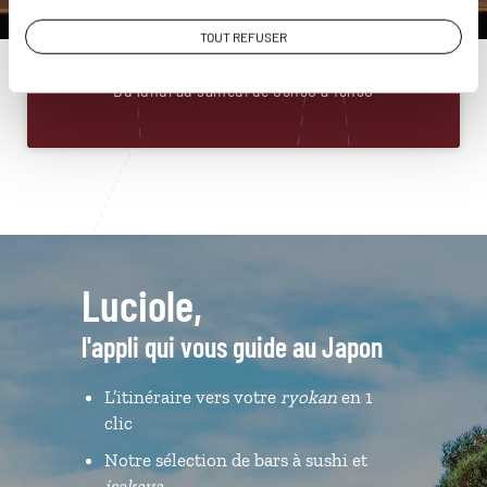
01 86 95 65 28
TOUT REFUSER
Du lundi au samedi de 09h30 à 18h30
Luciole,
l'appli qui vous guide au Japon
L’itinéraire vers votre
ryokan
en 1
clic
Notre sélection de bars à sushi et
isakaya