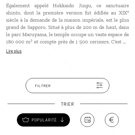
Également appelé Hokkaido Jingu, ce sanctuaire
e
shinto, dont la première version fut édifiée au XIX
siècle à la demande de la maison impériale, est le plus
grand de Sapporo. Situé à plus de 200 m de haut, dans
le parc Maruyama, le temple occupe un vaste espace de
2
180 000 m
et compte près de 1 500 cerisiers. C’est un
site empreint de sérénité que vous trouverez
Lire plus
particulièrement beau sous les cerisiers en fleurs, si
vous vous y rendez au printemps.
FILTRER
TRIER
POPULARITÉ