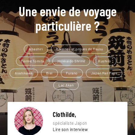
Une envie de voyage
particulière ?
Abashiri
Baleines et orques de Rausu
Ferme Tomita
Hokkaido Shrine
Kushiro
Asahikawa
Biei
Furano
Japan Rail Pass
Lac Akan
Clothilde,
spécialiste Japon
Lire son interview