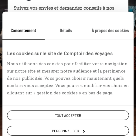
Suivez vos envies et demandez conseils à nos
spécialistes
Ils sauront organiser votre itinéraire au plus
Consentement
Détails
À propos des cookies
près de vos envies et de la réalité du pays.
Échangez en face à face ou depuis nos studios
Les cookies sur le site de Comptoir des Voyages
connectés en agence, mais aussi par email ou
téléphone.
Nous utilisons des cookies pour faciliter votre navigation
Vous gardez le même interlocuteur avant,
sur notre site et mesurer notre audience et la pertinence
pendant et après votre voyage.
de nos publicités. Vous pouvez choisir maintenant quels
cookies vous acceptez. Vous pourrez modifier vos choix en
cliquant sur « gestion des cookies » en bas de page.
DEMANDER UN DEVIS
TOUT ACCEPTER
ou
PERSONNALISER
Construisez votre voyage avec un spécialiste Japon