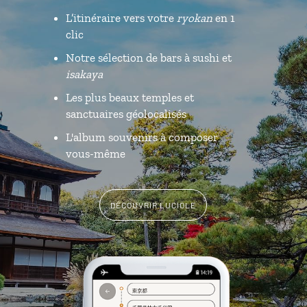
L’itinéraire vers votre
ryokan
en 1
clic
Notre sélection de bars à sushi et
isakaya
Les plus beaux temples et
sanctuaires géolocalisés
L'album souvenirs à composer
vous-même
DÉCOUVRIR LUCIOLE