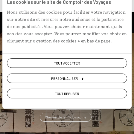
Les cookies sur le site de Comptoir des Voyages
Nous utilisons des cookies pour faciliter votre navigation
sur notre site et mesurer notre audience et la pertinence
Une envie de voyage
de nos publicités. Vous pouvez choisir maintenant quels
cookies vous acceptez. Vous pourrez modifier vos choix en
particulière ?
cliquant sur « gestion des cookies » en bas de page.
TOUT ACCEPTER
Asakusa
Château de Nijo-jo
Cérémonie du thé
PERSONNALISER
Chemin de la Philosophie
Cosplay
Forêt de bambous d'Arashiyama
Beppu
TOUT REFUSER
Dongdaemun
Cérémonie du thé
Chemin de la Philosophie