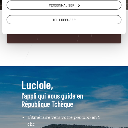
République Tchèque
PERSONNALISER
01 86 95 65 13
TOUT REFUSER
Du lundi au samedi de 09h30 à 18h30
Luciole,
l'appli qui vous guide en
République Tchèque
L’itinéraire vers votre
penzion
en 1
clic