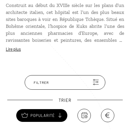
Construit au début du XVIIIe siècle sur les plans d’un
architecte italien, cet hôpital est l’un des plus beaux
sites baroques à voir en République Tchèque. Situé en
Bohême orientale, l’hospice de Kuks abrite l’une des
plus anciennes pharmacies d’Europe, avec de
ravissantes boiseries et peintures, des ensembles de
mortiers, des pots en faïence de Bayreuth… Impossible
Lire plus
de passer à côté des 12 immenses statues baroques
situées devant l’hôpital, représentant les vertus et les
vices. Si vous êtes sensibles au talent du sculpteur,
Matyas Bernard Braun, faites un tour dans les bois
alentours où vous trouverez ses sculptures façonnées à
FILTRER
même la roche, représentant une crèche.
TRIER
POPULARITÉ