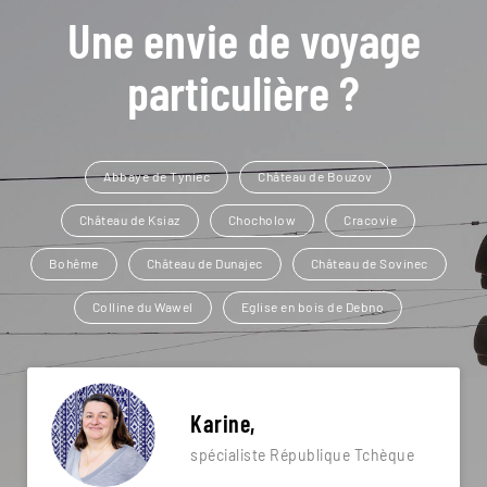
Une envie de voyage
particulière ?
Abbaye de Tyniec
Château de Bouzov
Château de Ksiaz
Chocholow
Cracovie
Bohême
Château de Dunajec
Château de Sovinec
Colline du Wawel
Eglise en bois de Debno
Karine,
spécialiste République Tchèque