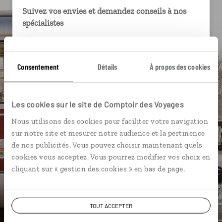
Suivez vos envies et demandez conseils à nos
spécialistes
Ils sauront organiser votre itinéraire au plus
près de vos envies et de la réalité du pays.
Consentement
Détails
À propos des cookies
Échangez en face à face ou depuis nos studios
connectés en agence, mais aussi par email ou
téléphone.
Les cookies sur le site de Comptoir des Voyages
Vous gardez le même interlocuteur avant,
Nous utilisons des cookies pour faciliter votre navigation
pendant et après votre voyage.
sur notre site et mesurer notre audience et la pertinence
de nos publicités. Vous pouvez choisir maintenant quels
cookies vous acceptez. Vous pourrez modifier vos choix en
cliquant sur « gestion des cookies » en bas de page.
DEMANDER UN DEVIS
ou
TOUT ACCEPTER
Construisez votre voyage avec un spécialiste