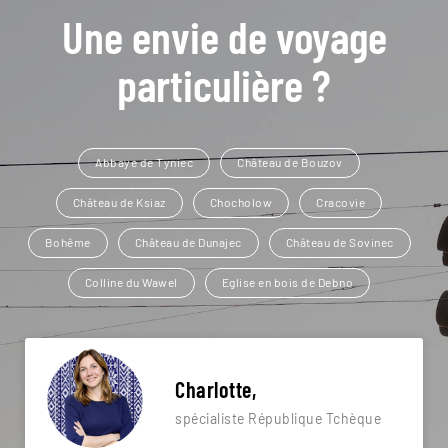
Une envie de voyage
particulière ?
Abbaye de Tyniec
Château de Bouzov
Château de Ksiaz
Chocholow
Cracovie
Bohême
Château de Dunajec
Château de Sovinec
Colline du Wawel
Eglise en bois de Debno
Charlotte,
spécialiste République Tchèque