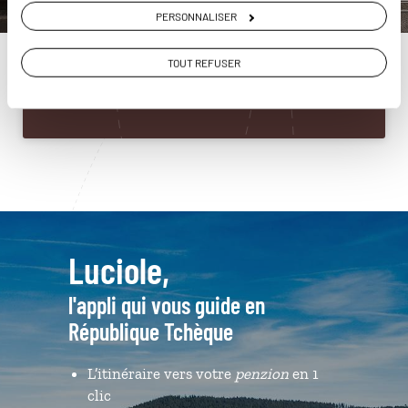
République Tchèque
PERSONNALISER
01 86 95 65 13
TOUT REFUSER
Du lundi au samedi de 09h30 à 18h30
Luciole,
l'appli qui vous guide en
République Tchèque
L’itinéraire vers votre
penzion
en 1
clic