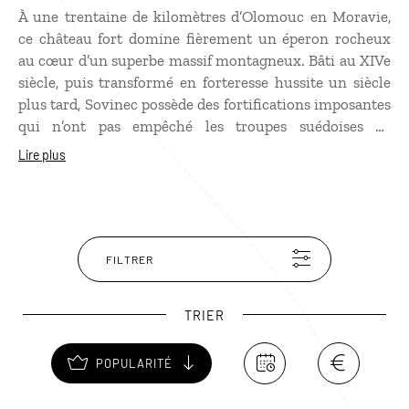
À une trentaine de kilomètres d’Olomouc en Moravie,
ce château fort domine fièrement un éperon rocheux
au cœur d’un superbe massif montagneux. Bâti au XIVe
siècle, puis transformé en forteresse hussite un siècle
plus tard, Sovinec possède des fortifications imposantes
qui n’ont pas empêché les troupes suédoises de
s’emparer du château au XVIIe siècle.Pendant la
Lire plus
Seconde Guerre mondiale, il devient une prison et une
base nazie mais par la suite, le château accueille les
artistes tchèques qui fuient la censure communiste.
FILTRER
TRIER
POPULARITÉ