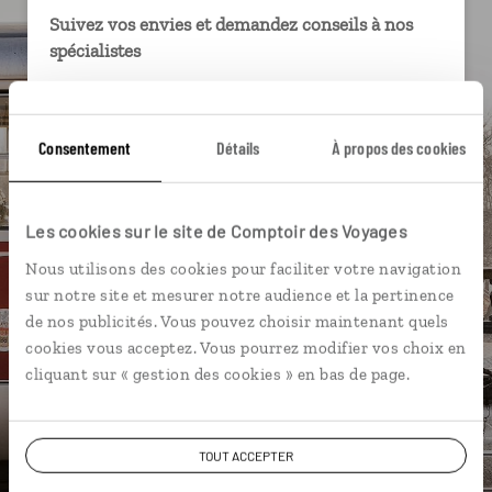
Suivez vos envies et demandez conseils à nos
spécialistes
Ils sauront organiser votre itinéraire au plus
près de vos envies et de la réalité du pays.
Consentement
Détails
À propos des cookies
Échangez en face à face ou depuis nos studios
connectés en agence, mais aussi par email ou
téléphone.
Les cookies sur le site de Comptoir des Voyages
Vous gardez le même interlocuteur avant,
Nous utilisons des cookies pour faciliter votre navigation
pendant et après votre voyage.
sur notre site et mesurer notre audience et la pertinence
de nos publicités. Vous pouvez choisir maintenant quels
cookies vous acceptez. Vous pourrez modifier vos choix en
cliquant sur « gestion des cookies » en bas de page.
DEMANDER UN DEVIS
ou
TOUT ACCEPTER
Construisez votre voyage avec un spécialiste