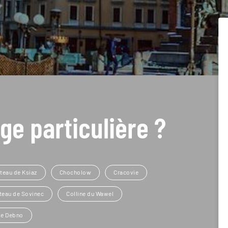
ge particulière ?
teau de Ksiaz
Chocholow
Cracovie
teau de Sovinec
Colline du Wawel
 de Debno