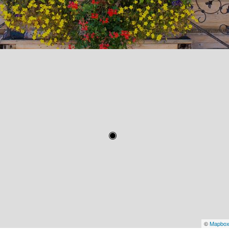
©
Mapbo