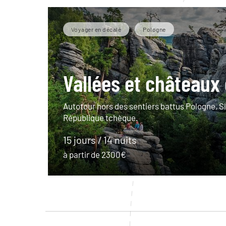
Voyager en décalé
Pologne
Vallées et châteaux 
Autotour hors des sentiers battus Pologne, S
République tchèque.
15 jours / 14 nuits
à partir de 2300€