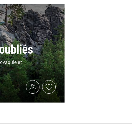
oubliés
lovaquie et