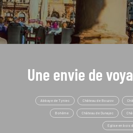
Une envie de voya
Abbaye de Tyniec
Château de Bouzov
Châ
Bohême
Château de Dunajec
Châ
Eglise en bois