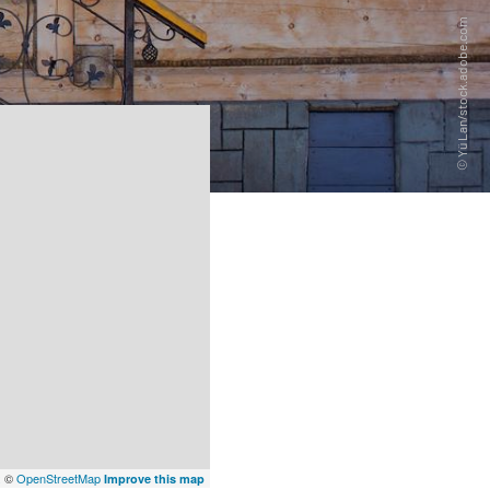
x
©
OpenStreetMap
Improve this map