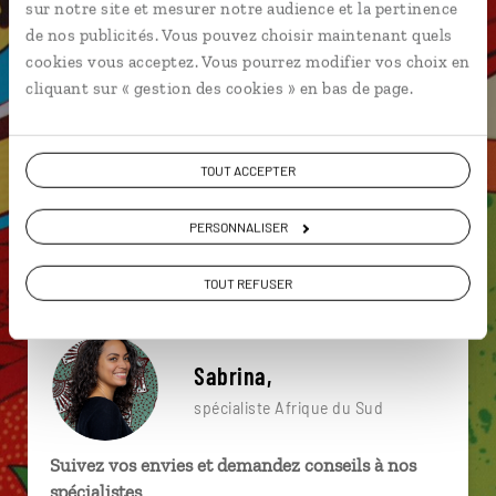
sur notre site et mesurer notre audience et la pertinence
particulière ?
de nos publicités. Vous pouvez choisir maintenant quels
cookies vous acceptez. Vous pourrez modifier vos choix en
cliquant sur « gestion des cookies » en bas de page.
Camdeboo National Park
Cradock
Graaff Reinet
Boulders Beach
Cederberg
Clanwilliam
TOUT ACCEPTER
Big Five
Camps Bay
Chapman's Peak Drive
PERSONNALISER
Camps Bay
TOUT REFUSER
Sabrina,
spécialiste Afrique du Sud
Suivez vos envies et demandez conseils à nos
spécialistes