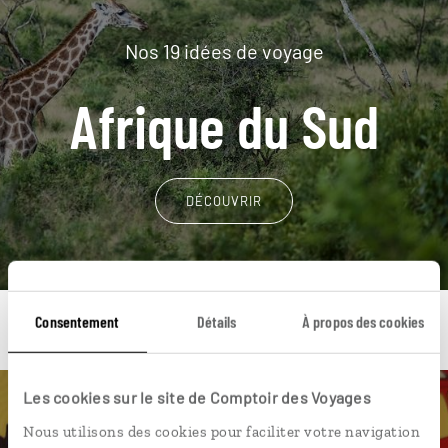
Nos 19 idées de voyage
Afrique du Sud
DÉCOUVRIR
Consentement
Détails
À propos des cookies
Les cookies sur le site de Comptoir des Voyages
Une envie de voyage
Nous utilisons des cookies pour faciliter votre navigation