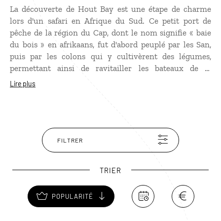
La découverte de Hout Bay est une étape de charme
lors d'un safari en Afrique du Sud. Ce petit port de
pêche de la région du Cap, dont le nom signifie « baie
du bois » en afrikaans, fut d'abord peuplé par les San,
puis par les colons qui y cultivèrent des légumes,
permettant ainsi de ravitailler les bateaux de la
Compagnie néerlandaise des Indes orientales. Après
Lire plus
une balade dans la ville, allez déguster langoustes ou
saumon du Cap dans l’un des restaurants de poissons
du port, parmi les meilleurs de la région ! Puis,
embarquez pour Duiker Island, un îlot habité par les
otaries et les oiseaux. Au large, admirez la vue sur la
FILTRER
baie et le Sentinel, une dent rocheuse pointée vers le
ciel. Enfin, terminez votre périple en empruntant la
TRIER
Chapman’s Peak Drive, l’une des plus belles routes
côtières au monde.
POPULARITÉ