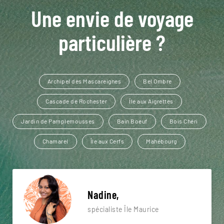
Une envie de voyage
particulière ?
Archipel des Mascareignes
Bel Ombre
Cascade de Rochester
Île aux Aigrettes
Jardin de Pamplemousses
Bain Boeuf
Bois Chéri
Chamarel
Île aux Cerfs
Mahébourg
Nadine,
spécialiste Île Maurice