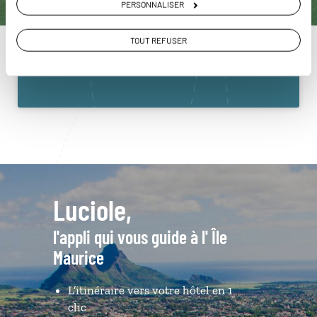
PERSONNALISER
Maurice
01 86 95 65 41
TOUT REFUSER
Du lundi au samedi de 09h30 à 18h30
Luciole,
l'appli qui vous guide à l' Île
Maurice
L’itinéraire vers votre hôtel en 1
clic