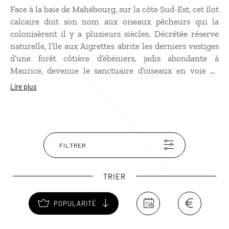
Face à la baie de Mahébourg, sur la côte Sud-Est, cet îlot
calcaire doit son nom aux oiseaux pêcheurs qui la
colonisèrent il y a plusieurs siècles. Décrétée réserve
naturelle, l’île aux Aigrettes abrite les derniers vestiges
d’une forêt côtière d’ébéniers, jadis abondante à
Maurice, devenue le sanctuaire d’oiseaux en voie de
disparition. En compagnie de guides, vous pourrez
Lire plus
observer dans leur environnement naturel pigeon des
mares, gecko vert, et tortues géantes d’Aldabra…
FILTRER
TRIER
POPULARITÉ