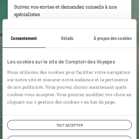
Suivez vos envies et demandez conseils à nos
spécialistes
Ils sauront organiser votre itinéraire au plus
près de vos envies et de la réalité du pays.
Consentement
Détails
À propos des cookies
Échangez en face à face ou depuis nos studios
connectés en agence, mais aussi par email ou
téléphone.
Les cookies sur le site de Comptoir des Voyages
Vous gardez le même interlocuteur avant,
Nous utilisons des cookies pour faciliter votre navigation
pendant et après votre voyage.
sur notre site et mesurer notre audience et la pertinence
de nos publicités. Vous pouvez choisir maintenant quels
cookies vous acceptez. Vous pourrez modifier vos choix en
cliquant sur « gestion des cookies » en bas de page.
DEMANDER UN DEVIS
TOUT ACCEPTER
ou
Construisez votre voyage avec un spécialiste Île