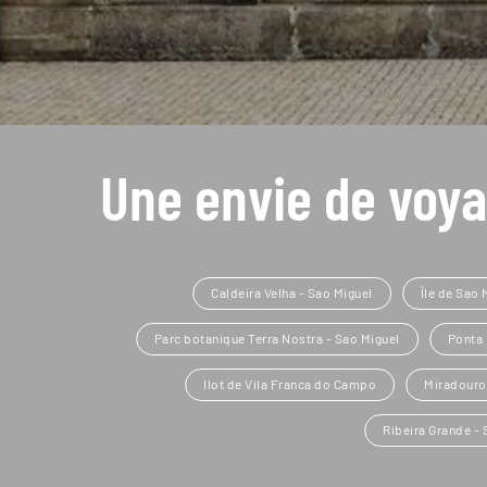
Une envie de voya
Caldeira Velha - Sao Miguel
Île de Sao 
Parc botanique Terra Nostra - Sao Miguel
Ponta 
Ilot de Vila Franca do Campo
Miradour
Ribeira Grande - 