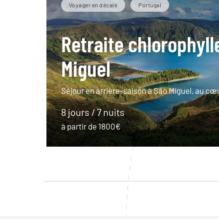
Voyager en décalé
Portugal
Retraite chlorophyll
Miguel
Séjour en arrière-saison à São Miguel, au cœ
8 jours / 7 nuits
à partir de 1800€