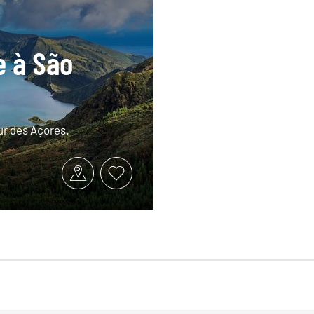
e à São
ur des Açores.