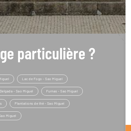
ge particulière ?
Miguel
Lac de Fogo - Sao Miguel
Delgada - Sao Miguel
Furnas - Sao Miguel
os
Plantations de thé - Sao Miguel
Sao Miguel