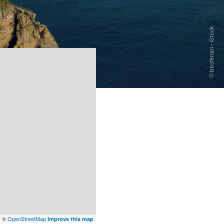
x
©
OpenStreetMap
Improve this map