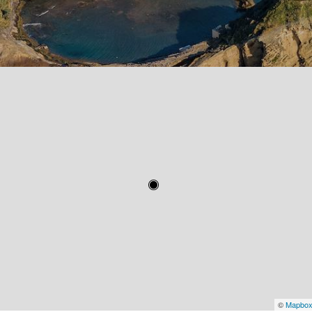
©
Mapbo