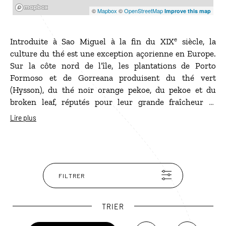
Mapbox
©
Mapbox
©
OpenStreetMap
Improve this map
e
Introduite à Sao Miguel à la fin du XIX
siècle, la
culture du thé est une exception açorienne en Europe.
Sur la côte nord de l’île, les plantations de Porto
Formoso et de Gorreana produisent du thé vert
(Hysson), du thé noir orange pekoe, du pekoe et du
broken leaf, réputés pour leur grande fraîcheur et
l’absence de pesticides. Ouvertes à la visite, les
Lire plus
plantations permettent de découvrir les techniques
traditionnelles de fabrication du thé, de faire des
dégustations et des achats. Celle de Gorreana dispose
d’un très beau site que l’on peut visiter en liberté.
FILTRER
TRIER