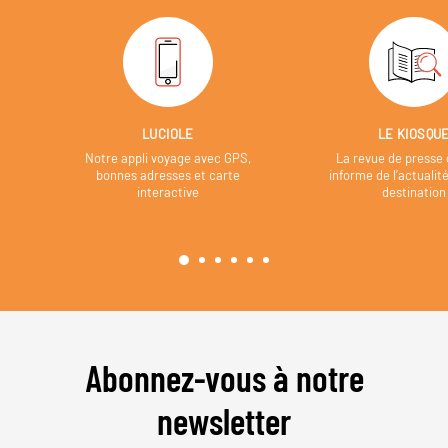
LUCIOLE
LE KIOSQU
Notre appli voyage avec GPS,
La revue de presse 
bonnes adresses et carte
informe de l’actualit
interactive
destination
Abonnez-vous à notre
newsletter