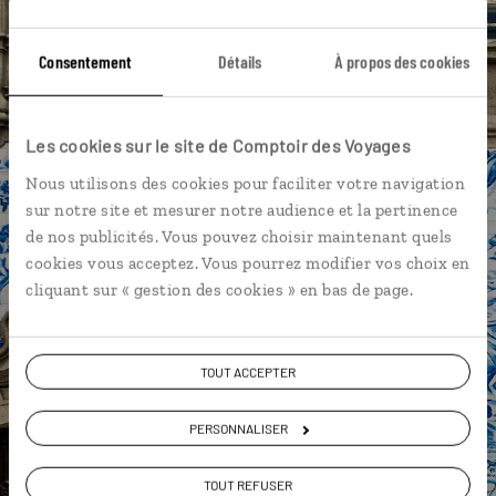
Église de Santa Barbara - Sao Jorge
Furnas - Sao Miguel
Consentement
Détails
À propos des cookies
Horta - Faial
Île de Pico
Caldeira Velha - Sao Miguel
Île de Sao Miguel
Les cookies sur le site de Comptoir des Voyages
Lac de Fogo - Sao Miguel
Nous utilisons des cookies pour faciliter votre navigation
Parc botanique Terra Nostra - Sao Miguel
sur notre site et mesurer notre audience et la pertinence
de nos publicités. Vous pouvez choisir maintenant quels
Ponta Delgada - Sao Miguel
cookies vous acceptez. Vous pourrez modifier vos choix en
cliquant sur « gestion des cookies » en bas de page.
Anais,
TOUT ACCEPTER
spécialiste Portugal
Lire son interview
PERSONNALISER
Suivez vos envies et demandez conseils à nos
spécialistes
TOUT REFUSER