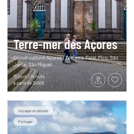
Terre-mer des Açores
Circuit culturel Açores : Terceira, Faial, Pico, São
Jorge, São Miguel.
15 jours / 14 nuits
à partir de 3450€
Voyager en décalé
Portugal