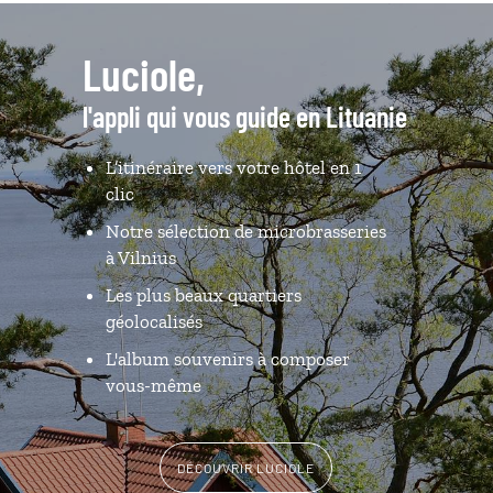
Luciole,
l'appli qui vous guide en Lituanie
L’itinéraire vers votre hôtel en 1
clic
Notre sélection de microbrasseries
à Vilnius
Les plus beaux quartiers
géolocalisés
L'album souvenirs à composer
vous-même
DÉCOUVRIR LUCIOLE