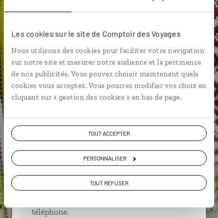
Château de Gediminas
Colline des Croix
Les cookies sur le site de Comptoir des Voyages
Isthme de Courlande
Klaipeda
Nous utilisons des cookies pour faciliter votre navigation
sur notre site et mesurer notre audience et la pertinence
de nos publicités. Vous pouvez choisir maintenant quels
cookies vous acceptez. Vous pourrez modifier vos choix en
Aurore,
cliquant sur « gestion des cookies » en bas de page.
spécialiste Lituanie
Suivez vos envies et demandez conseils à nos
TOUT ACCEPTER
spécialistes
PERSONNALISER
Ils sauront organiser votre itinéraire au plus
près de vos envies et de la réalité du pays.
TOUT REFUSER
Échangez en face à face ou depuis nos studios
connectés en agence, mais aussi par email ou
téléphone.