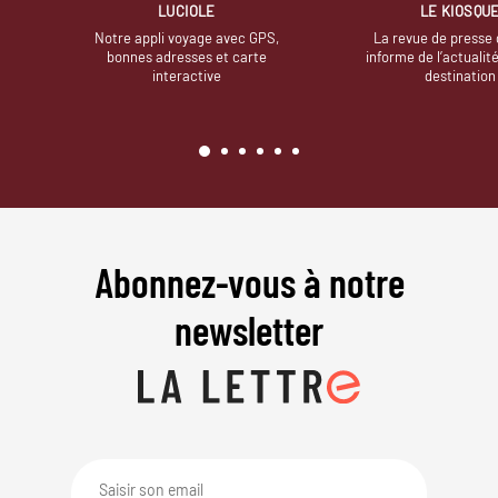
LUCIOLE
LE KIOSQU
Notre appli voyage avec GPS,
La revue de presse 
bonnes adresses et carte
informe de l’actualit
interactive
destination
Abonnez-vous à notre
newsletter