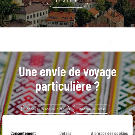
DÉCOUVRIR
Une envie de voyage
particulière ?
Abbaye Sainte-Brigitte
Château de Cesis
Château de Trakai
Cloître de Pazaislis
Consentement
Détails
À propos des cookies
Eglise Saint-Pierre
Canoë kayak