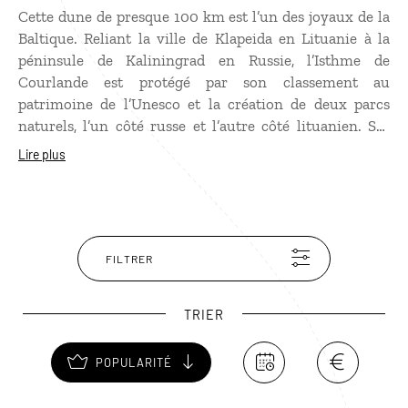
Cette dune de presque 100 km est l’un des joyaux de la
Baltique. Reliant la ville de Klapeida en Lituanie à la
péninsule de Kaliningrad en Russie, l’Isthme de
Courlande est protégé par son classement au
patrimoine de l’Unesco et la création de deux parcs
naturels, l’un côté russe et l’autre côté lituanien. Ses
paysages de dunes balayées par les vents succédant à
Lire plus
des pinèdes sauvages, peuplées de sangliers, de lynx et
de renards, sont de toute beauté. Site naturel, propice à
la randonnée, l’isthme de Courlande abrite aussi les
stations balnéaires de Juodkrante, Pervalka, Preila et
Nida, au charme d’un autre siècle.
FILTRER
TRIER
POPULARITÉ