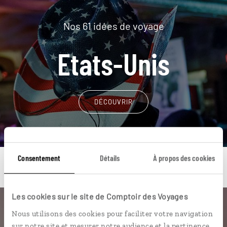
Nos 61 idées de voyage
Etats-Unis
DÉCOUVRIR
Consentement
Détails
À propos des cookies
Les cookies sur le site de Comptoir des Voyages
Une envie de voyage
Nous utilisons des cookies pour faciliter votre navigation
sur notre site et mesurer notre audience et la pertinence