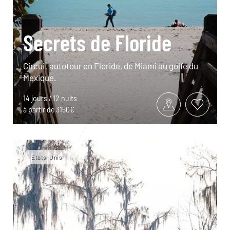
Secrets de Floride
Circuit autotour en Floride, de Miami au golfe du
Mexique.
14 jours / 12 nuits
à partir de 3150€
Etats-Unis