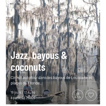
Jazz, bayous &
coconuts
Circuit autotour dans les bayous de Louisiane et
plages de Floride.
19 jours / 17 nuits
à partir de 3400€