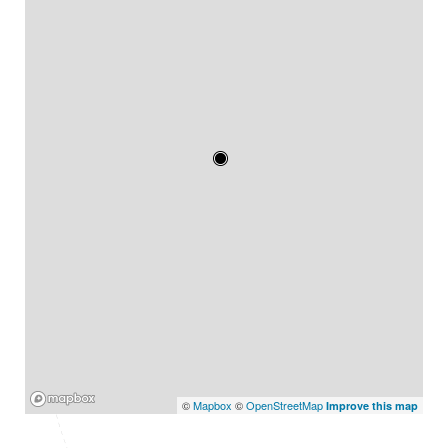
Mapbox
©
Mapbox
©
OpenStreetMap
Improve this map