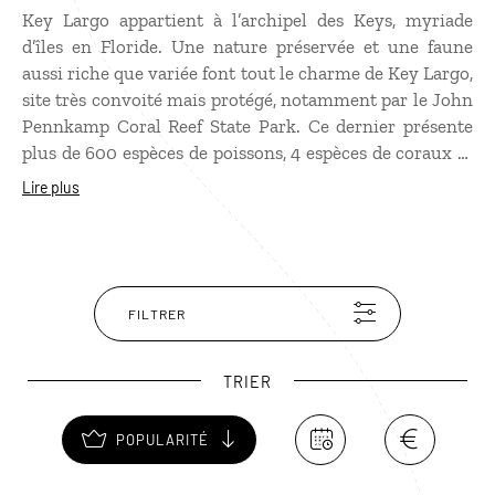
Key Largo appartient à l’archipel des Keys, myriade
d’îles en Floride. Une nature préservée et une faune
aussi riche que variée font tout le charme de Key Largo,
site très convoité mais protégé, notamment par le John
Pennkamp Coral Reef State Park. Ce dernier présente
plus de 600 espèces de poissons, 4 espèces de coraux et
des centaines de crocodiles et d’alligators, le sud de la
Lire plus
Floride étant le seul endroit au monde où ces deux
espèces coexistent. Les fonds marins de Key Largo se
découvrent bien sûr grâce à la plongée, mais il existe
des bateaux à fonds de verre qui permettent d'observer
ces merveilles sans se mouiller. Pour jouir en toute
FILTRER
quiétude d’une mer chaude qui clapote sur une plage
de sable blanc bordée de cocotiers, c’est à Sandspur ou à
TRIER
Caloosa Beach qu’il faut se rendre. Les cinéphiles se
souviennent de
Key Largo
(1948), un film de John
POPULARITÉ
Huston avec Humphrey Bogart et Lauren Bacall.