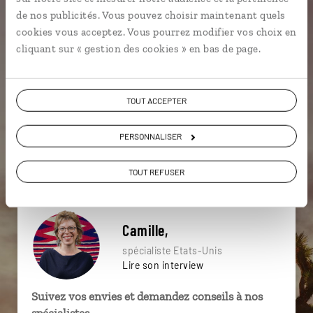
particulière ?
de nos publicités. Vous pouvez choisir maintenant quels
cookies vous acceptez. Vous pourrez modifier vos choix en
cliquant sur « gestion des cookies » en bas de page.
Bayou
Fort Myers
Key Largo
Bâton Rouge
TOUT ACCEPTER
Biscayne National Park
Everglades
Parcs nationaux
Plongée
Key West
PERSONNALISER
Everglades
TOUT REFUSER
Camille,
spécialiste Etats-Unis
Lire son interview
Suivez vos envies et demandez conseils à nos
spécialistes