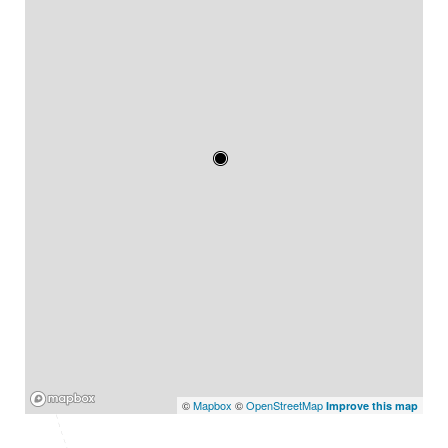
Mapbox
©
Mapbox
©
OpenStreetMap
Improve this map