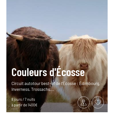
Couleurs d'Écosse
Circuit autotour best-of de l’Écosse : Édimbourg,
Inverness, Trossachs...
8 jours / 7 nuits
à partir de 1400€