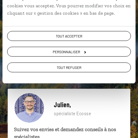
particulière ?
cookies vous acceptez. Vous pourrez modifier vos choix en
cliquant sur « gestion des cookies » en bas de page.
Arthur's Seat
Château de Dunstaffnage
TOUT ACCEPTER
Edimbourg
Ben Nevis
Callander
Cawdor
PERSONNALISER
Blair Atholl
Callanish
Château d'Edimbourg
TOUT REFUSER
Château d'Edimbourg
Julien,
spécialiste Ecosse
Suivez vos envies et demandez conseils à nos
spécialistes