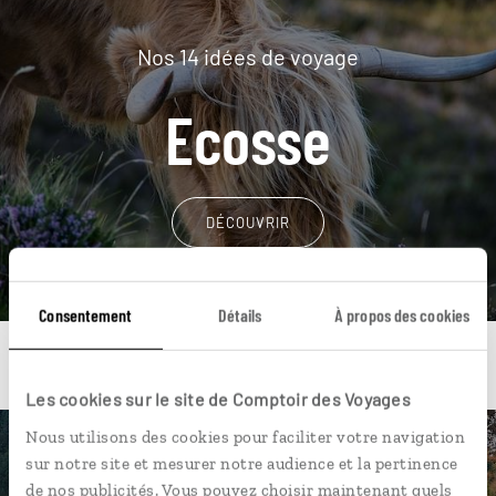
Nos 14 idées de voyage
Ecosse
DÉCOUVRIR
Consentement
Détails
À propos des cookies
Les cookies sur le site de Comptoir des Voyages
Nous utilisons des cookies pour faciliter votre navigation
Une envie de voyage
sur notre site et mesurer notre audience et la pertinence
de nos publicités. Vous pouvez choisir maintenant quels