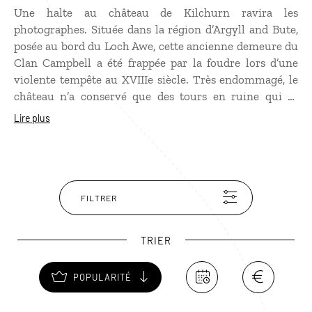
Une halte au château de Kilchurn ravira les
photographes. Située dans la région d’Argyll and Bute,
posée au bord du Loch Awe, cette ancienne demeure du
Clan Campbell a été frappée par la foudre lors d’une
violente tempête au XVIIIe siècle. Très endommagé, le
château n’a conservé que des tours en ruine qui se
reflètent sur les eaux immobiles du lac, le Ben
Lire plus
Cruachan en arrière-plan. Le château de Kilchurn est
ouvert à la visite grâce à un escalier en teck, installé
dans la tour principale du château. Vues splendides sur
le Loch Awe.
FILTRER
TRIER
POPULARITÉ