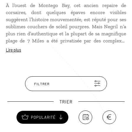
À l’ouest de Montego Bay, cet ancien repaire de
corsaires, dont quelques épaves encore visibles
suggèrent l’histoire mouvementée, est réputé pour ses
sublimes couchers de soleil pourpres. Mais Negril n’a
plus rien d’authentique et la plupart de sa magnifique
plage de 7 Miles a été privatisée par des complexes
hôteliers. Vous trouverez néanmoins quelques bars
Lire plus
sympathiques avec du reggae live. Une baignade sur la
belle Bloody Bay et une excursion à Booby Cay avec
session de snorkeling et grillade de langoustes sur la
plage peuvent être envisagées de préférence le matin.
L’intérêt de Negril réside dans les falaises de West End
FILTRER
au sud et son arrière-pays calme et bucolique, où la vie
jamaïcaine s’écoule paisiblement.
TRIER
POPULARITÉ