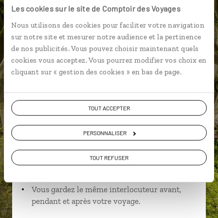
Les cookies sur le site de Comptoir des Voyages
Nous utilisons des cookies pour faciliter votre navigation
sur notre site et mesurer notre audience et la pertinence
Morgane,
de nos publicités. Vous pouvez choisir maintenant quels
cookies vous acceptez. Vous pourrez modifier vos choix en
spécialiste Irlande
cliquant sur « gestion des cookies » en bas de page.
Suivez vos envies et demandez conseils à nos
spécialistes
TOUT ACCEPTER
Ils sauront organiser votre itinéraire au plus
près de vos envies et de la réalité du pays.
PERSONNALISER
Échangez en face à face ou depuis nos studios
TOUT REFUSER
connectés en agence, mais aussi par email ou
téléphone.
Vous gardez le même interlocuteur avant,
pendant et après votre voyage.