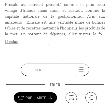
Kinsale est souvent présenté comme le plus beau
village d'Irlande mais aussi, et surtout, comme la
capitale nationale de la gastronomie... Avis aux
amateurs ! Kinsale est une véritable mine de bonnes
tables et de recettes mettant à l’honneur les produits de
la mer. En sortant de déjeuner, allez visiter le fort
Charles II à l'entrée de l'estuaire de Bandon. Construit
Lire plus
en 1677, son état de conservation est remarquable. Il
pourrait encore servir si les Vikings débarquaient à
nouveau.
FILTRER
TRIER
POPULARITÉ