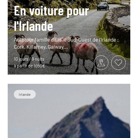
En voiture pour
l'Irlande
Autotour famille dans le Sud-Ouest de l’Irlande :
Cork, Killarney, Galway...
10 jours / 9 nuits
à partir de 1050€
Irlande