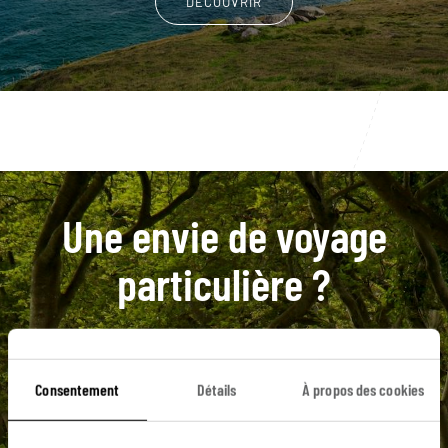
DÉCOUVRIR
Une envie de voyage
particulière ?
Burren
Clifden
Dingle et sa péninsule
Consentement
Détails
À propos des cookies
Galway
Killarney
Arthur's Seat
Ben Nevis
Black Head
Caerlaverock Castle
Cahir Castle