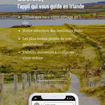
l'appli qui vous guide en Irlande
L’itinéraire vers votre cottage en 1
clic
Notre sélection des meilleurs
pubs
Les plus beaux points de vue
géolocalisés
L'album souvenirs à composer
vous-même
DÉCOUVRIR LUCIOLE