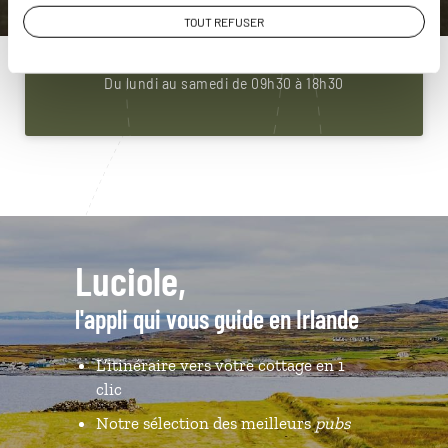
01 85 08 22 95
TOUT REFUSER
Du lundi au samedi de 09h30 à 18h30
Luciole,
l'appli qui vous guide en Irlande
L’itinéraire vers votre cottage en 1
clic
Notre sélection des meilleurs
pubs