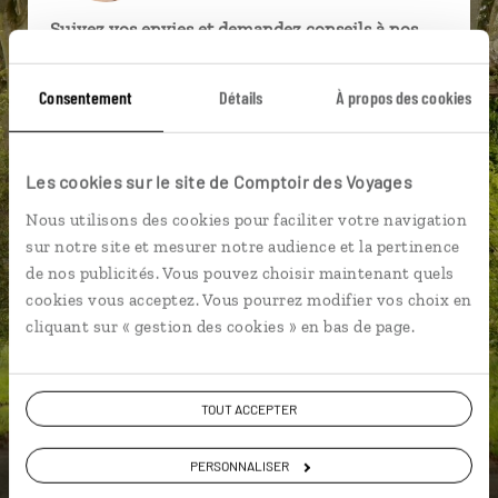
Suivez vos envies et demandez conseils à nos
spécialistes
Consentement
Détails
À propos des cookies
Ils sauront organiser votre itinéraire au plus
près de vos envies et de la réalité du pays.
Échangez en face à face ou depuis nos studios
Les cookies sur le site de Comptoir des Voyages
connectés en agence, mais aussi par email ou
Nous utilisons des cookies pour faciliter votre navigation
téléphone.
sur notre site et mesurer notre audience et la pertinence
Vous gardez le même interlocuteur avant,
de nos publicités. Vous pouvez choisir maintenant quels
pendant et après votre voyage.
cookies vous acceptez. Vous pourrez modifier vos choix en
cliquant sur « gestion des cookies » en bas de page.
DEMANDER UN DEVIS
TOUT ACCEPTER
ou
PERSONNALISER
Construisez votre voyage avec un spécialiste Irlande