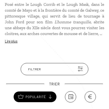
Posé entre le Lough Corrib et le Lough Mask, dans le
comté de Mayo et à la frontière du comté de Galway, ce
pittoresque village, qui servit de lieu de tournage à
John Ford pour son film
L’homme tranquille
, abrite
une abbaye du XIIe siècle dont vous pourrez visiter les
cloitres, aux arches couvertes de mousse et de lierre, au
cœur d’une forêt traversée par une rivière. À un
Lire plus
kilomètre de Cong, se trouve Ashford castle, un
monumental château médiéval avec de splendides
jardins, transformé en hôtel de luxe pour les touristes.
FILTRER
TRIER
POPULARITÉ