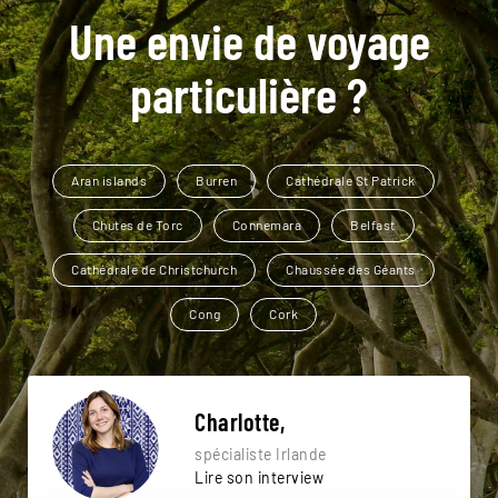
Une envie de voyage
particulière ?
Aran islands
Burren
Cathédrale St Patrick
Chutes de Torc
Connemara
Belfast
Cathédrale de Christchurch
Chaussée des Géants
Cong
Cork
Charlotte,
spécialiste Irlande
Lire son interview