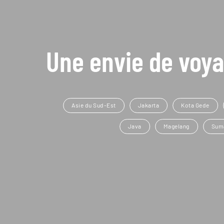
Une envie de voya
Asie du Sud-Est
Jakarta
Kota Gede
Java
Magelang
Sum