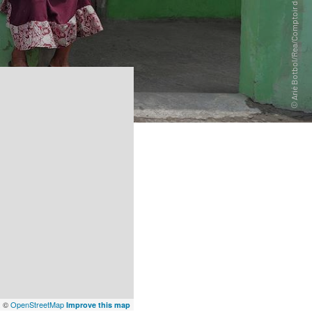
x
©
OpenStreetMap
Improve this map