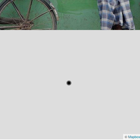
©
Mapbo