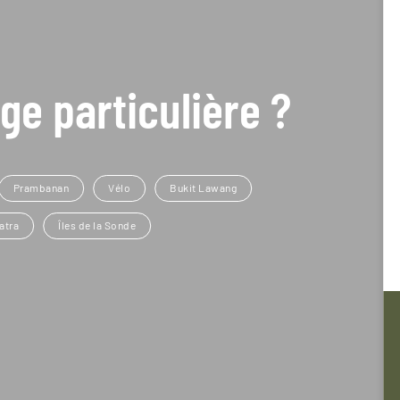
ge particulière ?
Prambanan
Vélo
Bukit Lawang
atra
Îles de la Sonde