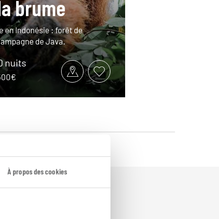
la brume
e en Indonésie : forêt de
campagne de Java.
10 nuits
3500€
À propos des cookies