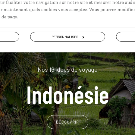
plus loin
ur faciliter votre navigation sur notre site et mesurer notre audi
ir maintenant quels cookies vous acceptez. Vous pourrez modifier
 de page.
PERSONNALISER
Nos 16 idées de voyage
Indonésie
DÉCOUVRIR