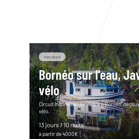
Indonésie
Bornéo sur l'eau, Ja
vélo
Circuit Indonésie : croisière à Bornéo, décou
vélo.
13 jours / 10 nuits
à partir de 4000€