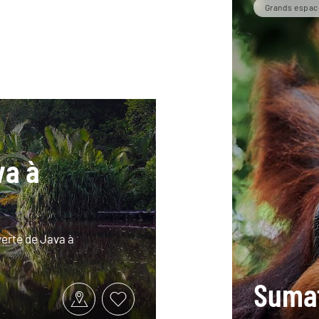
Grands espac
va à
verte de Java à
Sumat