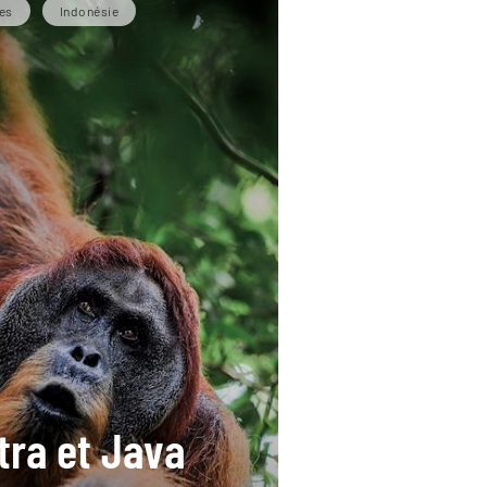
es
Indonésie
ra et Java